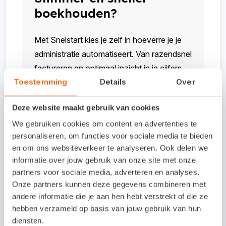
boekhouden?
Met Snelstart kies je zelf in hoeverre je je
administratie automatiseert. Van razendsnel
factureren en optimaal inzicht in je cijfers
Toestemming
Details
Over
tot een geautomatiseerd debiteurenbeheer
en/of voorraadbeheer. Bekijk nu welk
Deze website maakt gebruik van cookies
pakket bij jouw bedrijf past.
We gebruiken cookies om content en advertenties te
personaliseren, om functies voor sociale media te bieden
Bekijk meer
en om ons websiteverkeer te analyseren. Ook delen we
informatie over jouw gebruik van onze site met onze
partners voor sociale media, adverteren en analyses.
Onze partners kunnen deze gegevens combineren met
Aan dit artikel kunnen geen rechten worden ontleend. De
andere informatie die je aan hen hebt verstrekt of die ze
inhoud is met de grootste zorg samengesteld.
hebben verzameld op basis van jouw gebruik van hun
diensten.