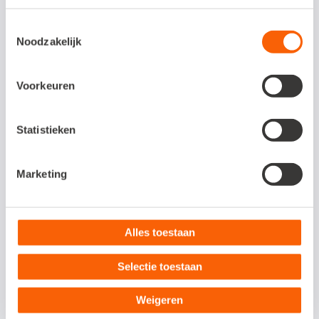
Toestemmingsselectie
Ook interessant voor jou:
Noodzakelijk
Voorkeuren
Statistieken
Marketing
Alles toestaan
Oja-momentjes die tijd besparen
Selectie toestaan
14 oktober, 2025
Weigeren
Administratie
Klantverhalen