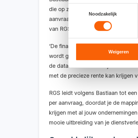
Toestemmingsselectie
die op zoek is naar een zakelijke l
Noodzakelijk
aanvraag. Dat proces verloopt vol
van RGS.
‘De financieringscheck bij LoanStre
Weigeren
wordt gewerkt’, zegt Bastiaan. ‘Bo
de data betrouwbaar zijn. Die betr
met de precieze rente kan krijgen va
RGS leidt volgens Bastiaan tot een 
per aanvraag, doordat je de mappin
krijgen met al jouw ondernemingen er
mooie uitbreiding van je dienstverle