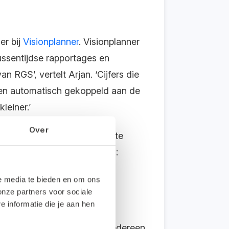
er bij
Visionplanner
. Visionplanner
ssentijdse rapportages en
 RGS’, vertelt Arjan. ‘Cijfers die
den automatisch gekoppeld aan de
leiner.’
Over
ens komen snel en op de juiste
 aan de klant. Dus nogmaals:
le media te bieden en om ons
onze partners voor sociale
informatie die je aan hen
 van RGS. LoanStreet biedt iedereen