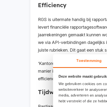
Efficiency
RGS is uitermate handig bij rappor
levert financiële rapportagesoftw
jaarrekeningen gemaakt kunnen worde
we via API-verbindingen dagelijks
juiste rubrieken. Dit gaat een stuk 
Toestemming
‘Kantoren die al met RGS werken, zi
manier in Visionplanner terecht. D
Deze website maakt gebruik
efficiency, daar draait het om.’
We gebruiken cookies om cont
websiteverkeer te analyseren
Tijdwinst
media, adverteren en analys
hebt verstrekt of die ze heb
Bastiaan Burgwal, medeoprichter 