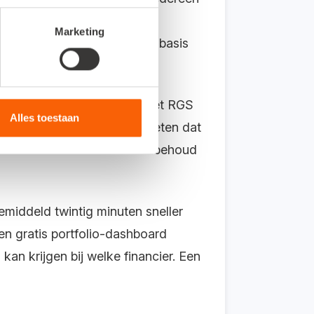
 en bij het indienen van de
Marketing
kt van boekhoudgegevens op basis
nderliggende data klopt als met RGS
Alles toestaan
re doorlooptijd, omdat ze weten dat
anten een offerte onder voorbehoud
emiddeld twintig minuten sneller
en gratis portfolio-dashboard
 kan krijgen bij welke financier. Een