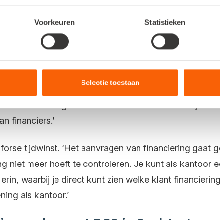
ening ondersteuning, door het vergelijken van financiers
Voorkeuren
Statistieken
gens Bastiaan nóg beter, als er gebruik wordt gemaa
et is dan altijd juist, omdat de interpretatie van de o
Selectie toestaan
vendien kent de aanvraag bij financiers vaak een korte
ouwbaarheid zorgt ervoor dat een kantoor voor zijn kl
n financiers.’
forse tijdwinst. ‘Het aanvragen van financiering gaat g
g niet meer hoeft te controleren. Je kunt als kantoor e
in, waarbij je direct kunt zien welke klant financiering
ning als kantoor.’