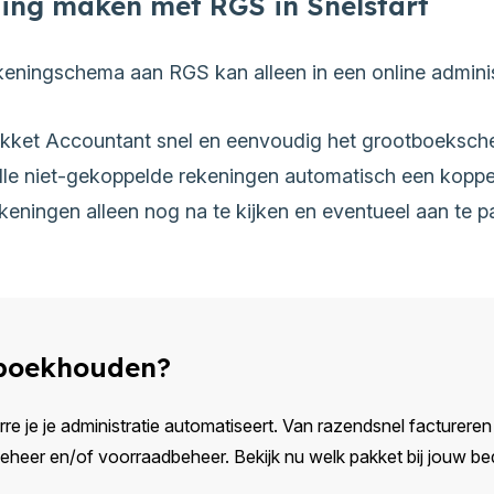
ing maken met RGS in Snelstart
eningschema aan RGS kan alleen in een online administ
 pakket Accountant snel en eenvoudig het grootboeksc
j alle niet-gekoppelde rekeningen automatisch een kop
eningen alleen nog na te kijken en eventueel aan te p
 boekhouden?
rre je je administratie automatiseert. Van razendsnel factureren e
eer en/of voorraadbeheer. Bekijk nu welk pakket bij jouw bedr