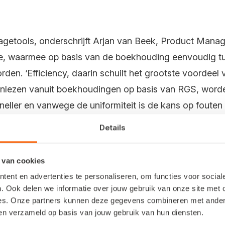
tagetools, onderschrijft Arjan van Beek, Product Manag
are, waarmee op basis van de boekhouding eenvoudig tu
n. ‘Efficiency, daarin schuilt het grootste voordeel van
 inlezen vanuit boekhoudingen op basis van RGS, wor
sneller en vanwege de uniformiteit is de kans op fouten k
Details
jn er erg enthousiast over’, vervolgt Arjan. ‘De gegev
aardoor kunnen cijfers supersnel gerapporteerd worden
 van cookies
ent en advertenties te personaliseren, om functies voor socia
. Ook delen we informatie over jouw gebruik van onze site met 
es. Onze partners kunnen deze gegevens combineren met andere 
ben verzameld op basis van jouw gebruik van hun diensten.
van
LoanStreet
, ziet ook veel voordelen in het gebruik