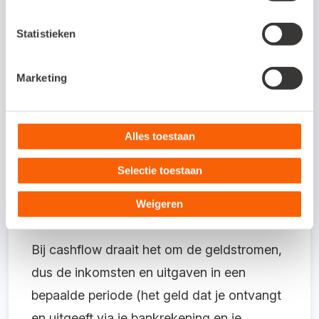
verdient (alles wat je gefactureerd hebt).
Statistieken
Winst
Marketing
Winst is alles wat je overhoudt als je alle
gemaakte kosten voor je onderneming
Alles toestaan
aftrekt van de omzet (het gaat hierbij om de
kosten voor die periode).
Selectie toestaan
Cashflow
Weigeren
Bij cashflow draait het om de geldstromen,
dus de inkomsten en uitgaven in een
bepaalde periode (het geld dat je ontvangt
en uitgeeft via je bankrekening en je