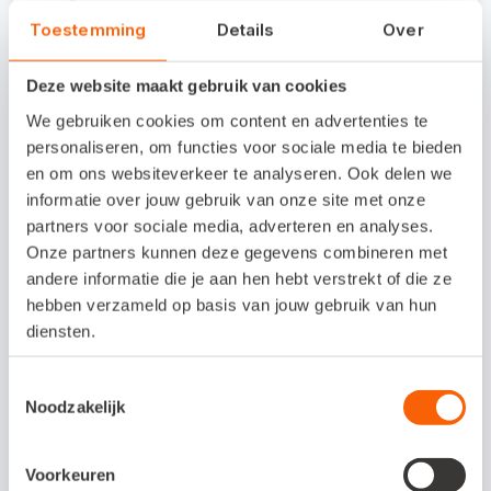
Tip
: houd je cashflow scherp in
Toestemming
Details
Over
de gaten
Deze website maakt gebruik van cookies
We gebruiken cookies om content en advertenties te
personaliseren, om functies voor sociale media te bieden
Het verschil tussen omzet,
en om ons websiteverkeer te analyseren. Ook delen we
winst, cashflow en
informatie over jouw gebruik van onze site met onze
werkkapitaal
partners voor sociale media, adverteren en analyses.
Onze partners kunnen deze gegevens combineren met
andere informatie die je aan hen hebt verstrekt of die ze
Nog even op een rijtje: wat houden de
hebben verzameld op basis van jouw gebruik van hun
begrippen omzet, winst, cashflow en
diensten.
werkkapitaal ook alweer in?
Toestemmingsselectie
Noodzakelijk
Omzet
Voorkeuren
Omzet is het bedrag dat je in een periode