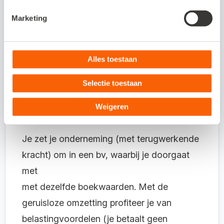
boekhouder of accountant. Ga vervolgens
naar de notaris, die een akte van inbreng
Marketing
opstelt. Hierin staan de activa en passiva
die van je eenmanszaak overgaan naar je
Alles toestaan
bv. De notaris schrijft je bv bij de KVK in en
schrijft je eenmanszaak uit.
Selectie toestaan
Weigeren
Geruisloze omzetting
Je zet je onderneming (met terugwerkende
kracht) om in een bv, waarbij je doorgaat
met
met dezelfde boekwaarden. Met de
geruisloze omzetting profiteer je van
belastingvoordelen (je betaalt geen