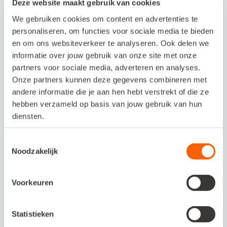
Deze website maakt gebruik van cookies
Ruisende inbreng
We gebruiken cookies om content en advertenties te
personaliseren, om functies voor sociale media te bieden
Je zet je onderneming (met terugwerkende
en om ons websiteverkeer te analyseren. Ook delen we
kracht) om in een bv en vervolgt je
informatie over jouw gebruik van onze site met onze
onderneming met nieuwe boekwaarden op
partners voor sociale media, adverteren en analyses.
Onze partners kunnen deze gegevens combineren met
de balans. Je verkoopt je eenmanszaak
andere informatie die je aan hen hebt verstrekt of die ze
eigenlijk tegen de marktwaarde aan je bv.
hebben verzameld op basis van jouw gebruik van hun
Een ruisende inbreng is vooral interessant
diensten.
als je van plan bent je bedrijf binnen 3 jaar
Toestemmingsselectie
te verkopen.
Noodzakelijk
Hoe?
Stuur een intentieverklaring naar de
Belastingdienst waarin je laat weten dat je
Voorkeuren
je eenmanszaak ruisend omzet naar een bv.
Dit kun je zelf doen of samen met een
Statistieken