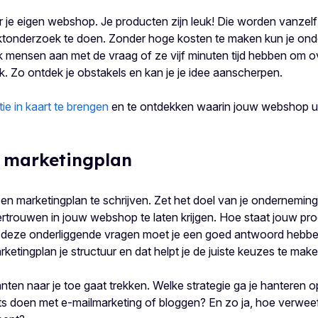
ver je eigen webshop. Je producten zijn leuk! Die worden vanzel
arktonderzoek te doen. Zonder hoge kosten te maken kun je o
ek mensen aan met de vraag of ze vijf minuten tijd hebben om 
k. Zo ontdek je obstakels en kan je je idee aanscherpen.
ie in kaart te brengen
en te ontdekken waarin jouw webshop un
h marketingplan
een marketingplan te schrijven. Zet het doel van je onderneming
trouwen in jouw webshop te laten krijgen. Hoe staat jouw produ
 deze onderliggende vragen moet je een goed antwoord hebben. 
ketingplan je structuur en dat helpt je de juiste keuzes te make
ten naar je toe gaat trekken. Welke strategie ga je hanteren o
ts doen met e-mailmarketing of bloggen? En zo ja, hoe verweef 