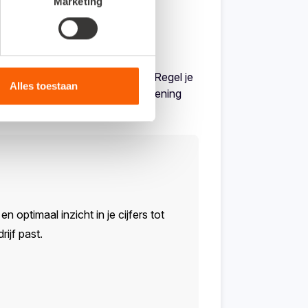
Marketing
 handig mogelijk in te richten. Regel je
Alles toestaan
s in dit
blog
waar je precies rekening
n optimaal inzicht in je cijfers tot
ijf past.