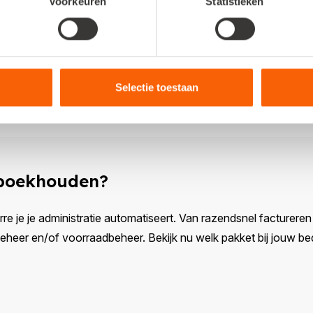
Voorkeuren
Statistieken
ren
ende stap om te zorgen dat je kosten bespaart door je systeem zo
Selectie toestaan
gekoppeld met de webshop
. Zo bespaar je jezelf veel werk. Lee
pelt aan je boekhouding.
 boekhouden?
rre je je administratie automatiseert. Van razendsnel factureren e
eer en/of voorraadbeheer. Bekijk nu welk pakket bij jouw bedr