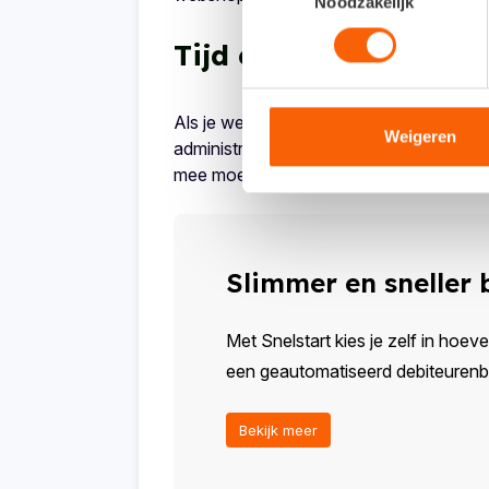
Noodzakelijk
Tijd en kosten bespa
Als je webshop lekker draait, is de volg
Weigeren
administratie via een boekhouding die is
mee moet houden als je je webshop kop
Slimmer en sneller
Met Snelstart kies je zelf in hoeve
een geautomatiseerd debiteurenbeh
Bekijk meer