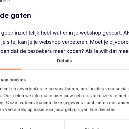
bent?
n de gaten
goed inzichtelijk hebt wat er in je webshop gebeurt. A
 site, kan je je webshop verbeteren. Moet je bijvoorbe
rgen dat de bezoekers meer kopen? Als je wilt dat me
len ondernemers op hun onderbuikgevoel. Maar wie de
Details
 op. Het helpt om te testen of het klopt wat er in je ma
 van cookies
ent en advertenties te personaliseren, om functies voor socia
. Ook delen we informatie over jouw gebruik van onze site met 
es. Onze partners kunnen deze gegevens combineren met andere 
ben verzameld op basis van jouw gebruik van hun diensten.
an en de data zet je een structuur neer waarin je precies weet
shopsoftware
goed bij je past, wat je huisstijl en lay-out gaat
innenrollen. Je bent er klaar voor.