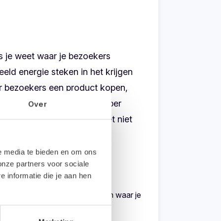
ls je weet waar je bezoekers
eld energie steken in het krijgen
er bezoekers een product kopen,
 data heeft, kan nog scherper
Over
rketingplan staat. En als het niet
le media te bieden en om ons
onze partners voor sociale
informatie die je aan hen
 wat er gebeurt in je webshop en waar je
 worden en hoe je klanten naar je