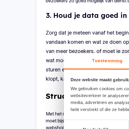
bezoekers zo goed mogelijk van dienst 
3. Houd je data goed i
Zorg dat je meteen vanaf het begin 
vandaan komen en wat ze doen op je
van meer bezoekers, of moet je zo
wat moet je dan doen? Vaak hande
Toestemming
sturen en doet verrassende inzichten
klopt, kan je bijsturen.
Deze website maakt gebruik
We gebruiken cookies om cont
Structuur neerzetten
websiteverkeer te analyseren
media, adverteren en analys
hebt verstrekt of die ze heb
Met het marktonderzoek, het marketingpl
moet bijsturen. Daarna kies je welke
web
Toestemmingsselectie
webshop trekt. En dan kunnen de orders b