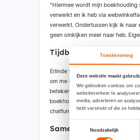
"Hiermee wordt mijn boekhouding s
verwerkt en ik heb via webwinkelf
verwerkt. Ondertussen kijk ik naar
geen omkijken meer naar heb. Eigen
Tijdbesparing
Toestemming
Erlinde vertelt dat ze tot kortgele
Deze website maakt gebruik
om me in boekhoudsoftware te verdie
We gebruiken cookies om cont
betekent voor mij gemak en dat je w
websiteverkeer te analyseren
boekhouder hoeft alleen nog maar t
media, adverteren en analys
hebt verstrekt of die ze heb
chatfunctie met de klantenservice 
Toestemmingsselectie
Samen in Snelstart
Noodzakelijk