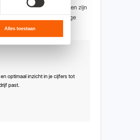
zp’er in de bouw en we hebben zijn
netjes op één plek. Een handige
Alles toestaan
n optimaal inzicht in je cijfers tot
ijf past.