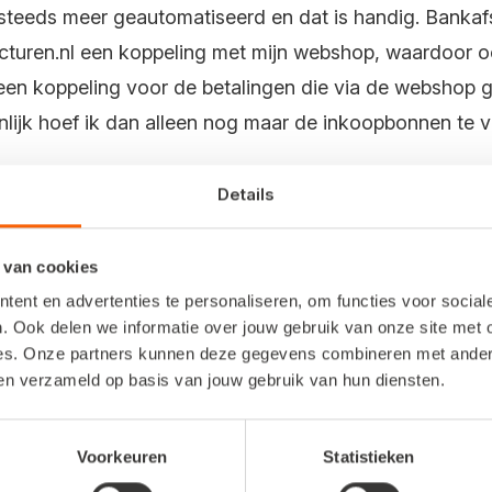
teeds meer geautomatiseerd en dat is handig. Bankaf
acturen.nl een koppeling met mijn webshop, waardoor 
 een koppeling voor de betalingen die via de webshop
lijk hoef ik dan alleen nog maar de inkoopbonnen te ve
Details
den haar boekhouding nog in Excel deed. "Eigenlijk had i
 van cookies
pen!". Ze is blij dat ze daar uiteindelijk toch de tijd 
ent en advertenties te personaliseren, om functies voor socia
eet dat het goed gaat. Dat je geen steekjes laat vallen
. Ook delen we informatie over jouw gebruik van onze site met 
e controleren. Doordat zo veel automatisch kan, bespa
es. Onze partners kunnen deze gegevens combineren met andere 
ben verzameld op basis van jouw gebruik van hun diensten.
bij Snelstart werkt goed; als ze vragen heeft worden d
Voorkeuren
Statistieken