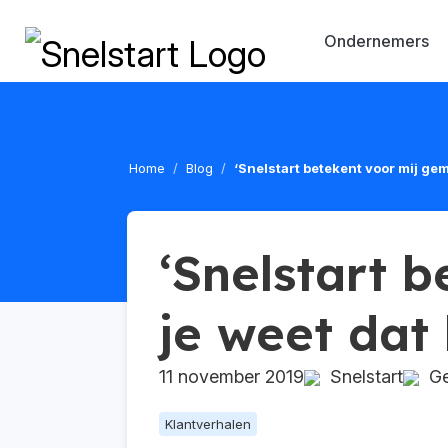
Ondernemers
Home
Blog
‘Snelstart betekent voor mij gem
‘Snelstart 
je weet dat
11 november 2019
Snelstart
Geü
Klantverhalen