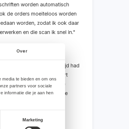
schriften worden automatisch
ook de orders moeiteloos worden
 gedaan worden, zodat ik ook daar
rwerken en die scan ik snel in."
Over
k het zo druk, dat ik geen tijd had
voor heeft genomen. ‘Snelstart
le media te bieden en om ons
’, vertelt ze enthousiast. De
onze partners voor sociale
art ze een hoop tijd. Ook de
informatie die je aan hen
ie snel en goed beantwoord.
Marketing