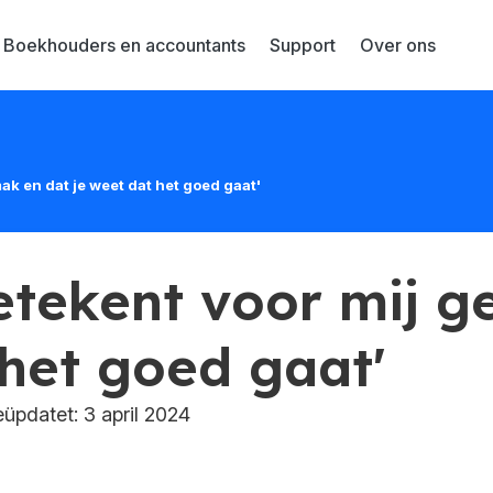
Boekhouders en accountants
Support
Over ons
ak en dat je weet dat het goed gaat'
betekent voor mij 
 het goed gaat'
pdatet: 3 april 2024