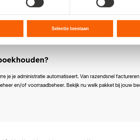
 "We kwamen achter nog iets handigs: mijn vriend is z
rt." Met twee administraties in één pakket staat alles 
t overzicht vergroot. "Een aanrader", vindt Erlinde.
Selectie toestaan
 boekhouden?
rre je je administratie automatiseert. Van razendsnel factureren e
eer en/of voorraadbeheer. Bekijk nu welk pakket bij jouw bedr