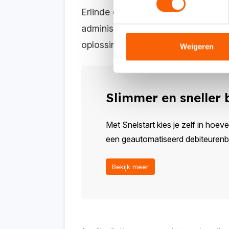
Erlinde ontdekte nog een voordeel.
administratie bijgevoegd in Snelsta
oplossing die kosten bespaart en he
Weigeren
Slimmer en sneller
Met Snelstart kies je zelf in hoeve
een geautomatiseerd debiteurenbeh
Bekijk meer