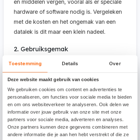
en middelen vergen, vooral als er speciale
hardware of software nodig is. Vergeleken
met de kosten en het ongemak van een
datalek is dit maar een klein nadeel.
2. Gebruiksgemak
Toestemming
Details
Over
De extra stap van MFA kun je ervaren als
een vertraging van je inlogproces. Het
Deze website maakt gebruik van cookies
oplossen van een geslaagde phishingactie
We gebruiken cookies om content en advertenties te
personaliseren, om functies voor sociale media te bieden
kost echter veel meer tijd en geld.
en om ons websiteverkeer te analyseren. Ook delen we
informatie over jouw gebruik van onze site met onze
Conclusie: veiligheid boven
partners voor sociale media, adverteren en analyses.
alles
Onze partners kunnen deze gegevens combineren met
andere informatie die je aan hen hebt verstrekt of die ze