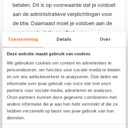
betalen. Dit is op voorwaarde dat je voldoet
aan de administratieve verplichtingen voor
de btw. Daarnaast moet je voldoen aan de
voorwaarde datje na aftrek van
Toestemming
Details
Over
voorbelasting minder dan € 1.883,00 btw
per jaar betaald. (
*
Dit zijn de bedragen in
Deze website maakt gebruik van cookies
2017, check voor de volledigheid de actuele
We gebruiken cookies om content en advertenties te
bedragen in het jaar waarin je dit leest)
personaliseren, om functies voor sociale media te bieden
en om ons websiteverkeer te analyseren. Ook delen we
Welk btw-tarief moet ik
informatie over jouw gebruik van onze site met onze
partners voor sociale media, adverteren en analyses.
hanteren?
Onze partners kunnen deze gegevens combineren met
andere informatie die je aan hen hebt verstrekt of die ze
Er zijn verschillende tarieven voor btw. Het
hebben verzameld op basis van jouw gebruik van hun
diensten.
standaardtarief dat over de meeste