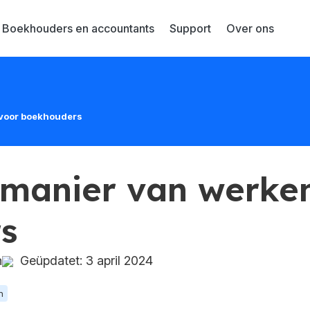
Boekhouders en accountants
Support
Over ons
 voor boekhouders
 manier van werke
s
n
Geüpdatet: 3 april 2024
n