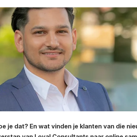
oe je dat? En wat vinden je klanten van die n
overstap van Loyal Consultants naar online s