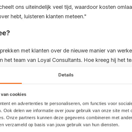
heelt ons uiteindelijk veel tijd, waardoor kosten oml
ver hebt, luisteren klanten meteen."
ee?
sprekken met klanten over de nieuwe manier van werken
van het team van Loyal Consultants. Hoe kreeg hij het 
Details
we een programma waarin alles handmatig moest worden
manier van werken. Sommige collega’s werkten liever
 van cookies
 mensen ook door onwetendheid en zagen ze niet met
ent en advertenties te personaliseren, om functies voor socia
. Ook delen we informatie over jouw gebruik van onze site met 
es. Onze partners kunnen deze gegevens combineren met andere 
 een paar uur bij elkaar om te praten over efficiënte
ben verzameld op basis van jouw gebruik van hun diensten.
ega’s zien wat er allemaal kon met een online Snelstart-