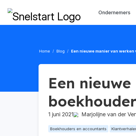
Ondernemers
Home
Blog
Een nieuwe manier van werken
Een nieuwe
boekhouder
1 juni 2021
Marjolijne van der Ve
Boekhouders en accountants
Klantverhale