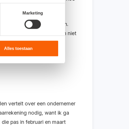
 de efficiëntie.
Marketing
 ook ondernemers profijt van.
en herken functie. En ik kon niet
eelt zoveel tijd!"
Alles toestaan
Alen vertelt over een ondernemer
 jaarrekening nodig, want ik ga
die pas in februari en maart