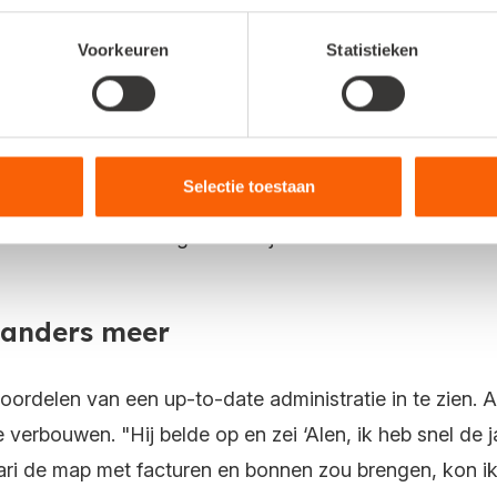
hij zo’n administratie bijwerkte, waren ze overtuigd van
Voorkeuren
Statistieken
n goed in de gaten. "Daar hebben niet alleen wij, maar
onnetjes in Snelstart Web, in combinatie met een scan 
voor inkopen aan mijn collega’s te laten zien. Dat sch
Selectie toestaan
 Laat zien hoe snel en gemakkelijk het werkt.
t anders meer
ordelen van een up-to-date administratie in te zien. 
de verbouwen. "Hij belde op en zei ‘Alen, ik heb snel de
ari de map met facturen en bonnen zou brengen, kon ik 