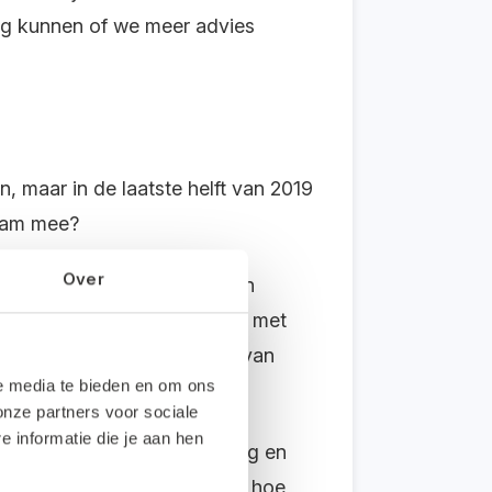
aag kunnen of we meer advies
, maar in de laatste helft van 2019
team mee?
Over
 ingevoerd. Collega’s waren
 met zo’n tastbare map, dan met
een de toegevoegde waarde van
le media te bieden en om ons
onze partners voor sociale
informatie die je aan hen
r werken, over digitalisering en
administratie. Zodra ze zagen hoe