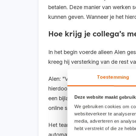
betalen. Deze manier van werken sc
kunnen geven. Wanneer je het hiero
Hoe krijg je collega’s m
In het begin voerde alleen Alen ge
kreeg hij versterking van de rest 
Toestemming
Alen: "Vóór Snelstart gebruikten 
hierdoor gewend aan een bepaalde 
Deze website maakt gebruik
een bijlage. Daarnaast aarzelden
We gebruiken cookies om cont
online samenwerken met klanten."
websiteverkeer te analyseren
media, adverteren en analys
Het team kwam iedere maandagmiddag
hebt verstrekt of die ze heb
automatisering. Alen liet zijn coll