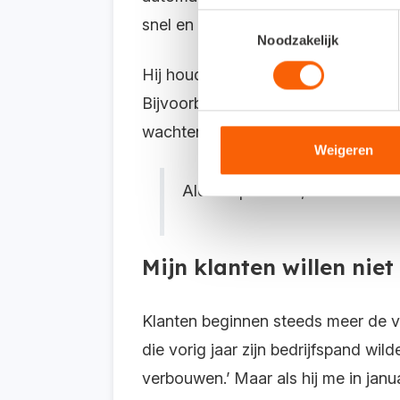
Toestemmingsselectie
snel en met hoe weinig handelingen 
Noodzakelijk
Hij houdt alle nieuwe ontwikkelinge
Bijvoorbeeld het fotograferen van b
wachten om het nieuwe invoerscherm 
Weigeren
Alen’s tip: ‘Show, don’t tell’.
Mijn klanten willen nie
Klanten beginnen steeds meer de vo
die vorig jaar zijn bedrijfspand wil
verbouwen.’ Maar als hij me in janu