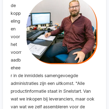
de
kopp
eling
en
voor
het
voorr
aadb
ehee
r in de inmiddels samengevoegde
administraties zijn een uitkomst. "Alle
productinformatie staat in Snelstart. Van
wat we inkopen bij leveranciers, maar ook
van wat we zelf assembleren voor de