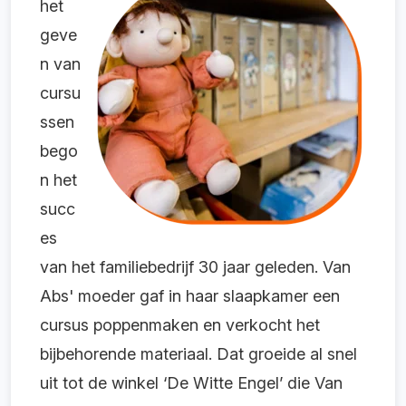
het
geve
n van
cursu
ssen
bego
n het
succ
es
van het familiebedrijf 30 jaar geleden. Van
Abs' moeder gaf in haar slaapkamer een
cursus poppenmaken en verkocht het
bijbehorende materiaal. Dat groeide al snel
uit tot de winkel ‘De Witte Engel’ die Van