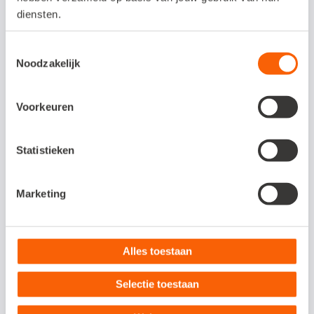
houdt Snelstart precies bij wat er op is of
diensten.
bijna uitverkocht is en geeft besteladviezen
Toestemmingsselectie
bij de inkoop, waarbij het programma zelfs
Noodzakelijk
rekening houdt met het minimum
bestelbedrag of franco levering. Zo kunnen
Voorkeuren
we onze orders slim samenstellen."
Statistieken
Facturen intypen
Marketing
Deze
werk
wijze
Alles toestaan
lever
Selectie toestaan
t de