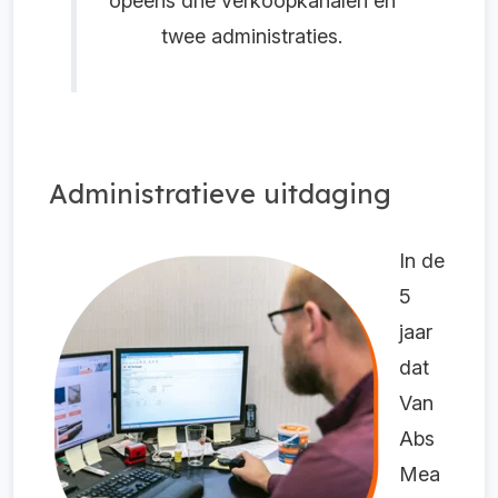
opeens drie verkoopkanalen en
twee administraties.
Administratieve uitdaging
In de
5
jaar
dat
Van
Abs
Mea