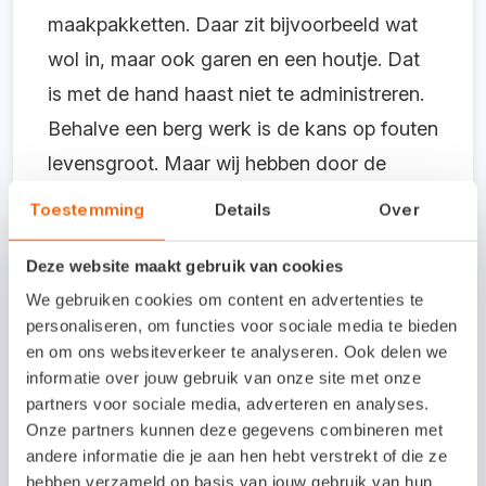
maakpakketten. Daar zit bijvoorbeeld wat
wol in, maar ook garen en een houtje. Dat
is met de hand haast niet te administreren.
Behalve een berg werk is de kans op fouten
levensgroot. Maar wij hebben door de
automatisering tot op de gram nauwkeurig
Toestemming
Details
Over
inzicht in wat we in huis hebben."
Deze website maakt gebruik van cookies
Ook bij de verkoop is de geoliede
We gebruiken cookies om content en advertenties te
administratie een uitkomst. "Als een klant
personaliseren, om functies voor sociale media te bieden
en om ons websiteverkeer te analyseren. Ook delen we
iets bestelt, wordt de voorraad meteen
informatie over jouw gebruik van onze site met onze
bijgewerkt op alle drie de verkoopkanalen.
partners voor sociale media, adverteren en analyses.
En de administratie boekt meteen in via
Onze partners kunnen deze gegevens combineren met
andere informatie die je aan hen hebt verstrekt of die ze
welke bron de verkoop plaatsvindt. Verder
hebben verzameld op basis van jouw gebruik van hun