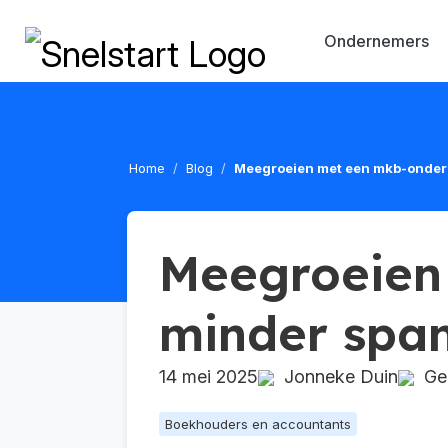
Ondernemers
Home
Blog
Meegroeien met een mkb-ondern
Meegroeien
minder span
14 mei 2025
Jonneke Duin
Geü
Boekhouders en accountants