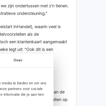
we zijn ondertussen met z’n tienen.
tratieve ondersteuning.”
tart inHandel), waarin veel is
elvoorstellen als de
tisch een klantenkaart aangemaakt
ke legt uit: “Ook dit is een
uur werk per dag.”
Over
le media te bieden en om ons
khouding samen met
onze partners voor sociale
 De verandering zit vooral aan de
informatie die je aan hen
ielp om alles goed aan te sluiten op