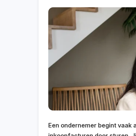
Een ondernemer begint vaak al
inkoopfacturen door sturen. Ji