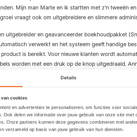
nden. Mijn man Marte en ik startten met z’n tweeën en 
sgroei vraagt ook om uitgebreidere en slimmere adminis
n uitgebreider en geavanceerder boekhoudpakket (Snels
tomatisch verwerkt en het systeem geeft handige best
roduct is bereikt. Voor nieuwe klanten wordt automa
abels worden met een druk op de knop uitgedraaid. Anne
t handmatig uitvoerden. Dit scheelt ons ongeveer een 
Details
 boekhouder
 van cookies
ent en advertenties te personaliseren, om functies voor socia
ministratie van HappyFarmer, maar werkt voor de boe
. Ook delen we informatie over jouw gebruik van onze site met 
an kijkt gewoon mee in onze boekhouding, net als eerst.
es. Onze partners kunnen deze gegevens combineren met andere 
n niet in de boekhouding. Een implementatiespecialist h
ben verzameld op basis van jouw gebruik van hun diensten.