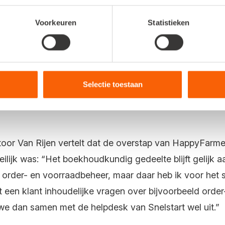
 helemaal klaar om door te groeien.”
Voorkeuren
Statistieken
 blijft met dit meer geavanceerde boekhoudpakket gel
erkopen middels order- en voorraadbeheer, maar daar h
 mee van doen."
Selectie toestaan
ntoor Van Rijen
ntoor Van Rijen vertelt dat de overstap van HappyFar
ijk was: “Het boekhoudkundig gedeelte blijft gelijk aa
 order- en voorraadbeheer, maar daar heb ik voor het 
een klant inhoudelijke vragen over bijvoorbeeld order-
we dan samen met de helpdesk van Snelstart wel uit.”