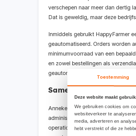
verschepen naar meer dan dertig la
Dat is geweldig, maar deze bedrijf
Inmiddels gebruikt HappyFarmer ee
geautomatiseerd. Orders worden au
minimumvoorraad van een bepaald p
en zowel bestellingen als verzendl
geautomatiseerde taak die we eers
Toestemming
Samenwerking met de
Deze website maakt gebruik
We gebruiken cookies om cont
Anneke verwerkt de dagelijkse ad
websiteverkeer te analyseren
administratiekantoor Van Rijen. “J
media, adverteren en analys
operationele kant van het bedrijf e
hebt verstrekt of die ze heb