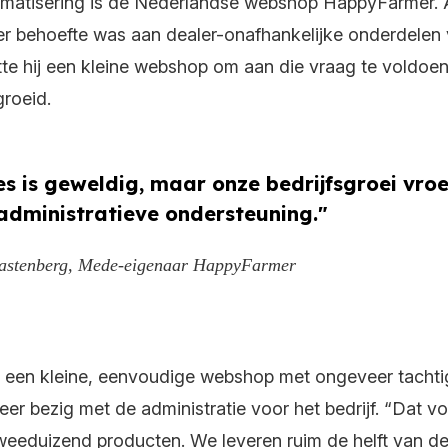
atisering is de Nederlandse webshop HappyFarmer. Als
r behoefte was aan dealer-onafhankelijke onderdelen 
e hij een kleine webshop om aan die vraag te voldoen. I
roeid.
es is geweldig, maar onze bedrijfsgroei vro
administratieve ondersteuning."
astenberg, Mede-eigenaar HappyFarmer
 een kleine, eenvoudige webshop met ongeveer tachtig 
er bezig met de administratie voor het bedrijf. “Dat v
eeduizend producten. We leveren ruim de helft van de 