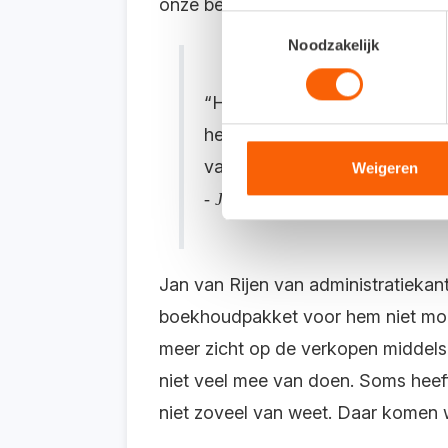
onze bedrijfsprocessen. We zijn nu
Toestemmingsselectie
Noodzakelijk
“Het boekhoudkundig gedeelte
heeft zelf meer zicht op de v
van de jaarrekening niet veel
Weigeren
- Jan van Rijen, administratieka
Jan van Rijen van administratieka
boekhoudpakket voor hem niet moeil
meer zicht op de verkopen middels
niet veel mee van doen. Soms heeft 
niet zoveel van weet. Daar komen 