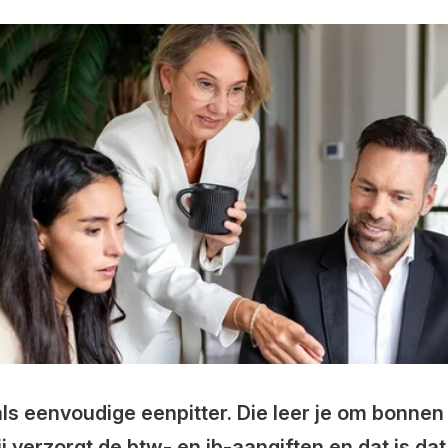
s eenvoudige eenpitter. Die leer je om bonnen
j verzorgt de btw- en ib-aangiften en dat is da