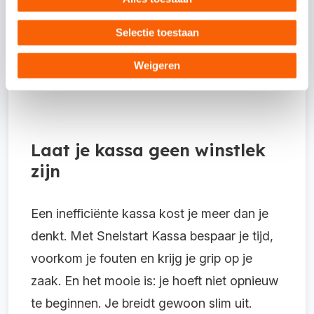
die ook eenvoudig kunt koppelen aan je
kassa? Met Snelstart Kassa werk je vanuit
Selectie toestaan
één platform. Geen dubbel werk, geen
Weigeren
handmatige invoer.
Laat je kassa geen winstlek
zijn
Een inefficiënte kassa kost je meer dan je
denkt. Met Snelstart Kassa bespaar je tijd,
voorkom je fouten en krijg je grip op je
zaak. En het mooie is: je hoeft niet opnieuw
te beginnen. Je breidt gewoon slim uit.