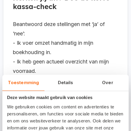
kassa-check
Beantwoord deze stellingen met ‘ja’ of
‘nee’:
- Ik voer omzet handmatig in mijn
boekhouding in.
- Ik heb geen actueel overzicht van mijn
voorraad.
- Mijn kassasysteem werkt niet samen met
Toestemming
Details
Over
mijn boekhoudpakket.
Deze website maakt gebruik van cookies
- Medewerkers vinden het systeem
We gebruiken cookies om content en advertenties te
onduidelijk of traag.
personaliseren, om functies voor sociale media te bieden
- Ik weet niet welke producten het best
en om ons websiteverkeer te analyseren. Ook delen we
verkopen.
informatie over jouw gebruik van onze site met onze