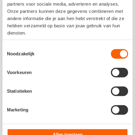
partners voor sociale media, adverteren en analyses.
Onze partners kunnen deze gegevens combineren met
Minstens één keer ‘ja’ geantwoord? Dan
andere informatie die je aan hen hebt verstrekt of die ze
laat je waarschijnlijk al winst liggen in tijd,
hebben verzameld op basis van jouw gebruik van hun
diensten.
geld of gemak. En hoe meer herkenning,
hoe groter je voordeel met een slim
Toestemmingsselectie
kassasysteem.
Noodzakelijk
Voorkeuren
Gebruik je al Snelstart? Dan
Statistieken
mis je één gouden koppeling
Marketing
Veel ondernemers gebruiken Snelstart al
voor de boekhouding. Maar wist je dat je
Alles toestaan