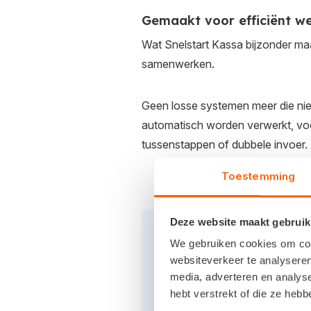
Gemaakt voor efficiënt we
Wat Snelstart Kassa bijzonder maa
samenwerken.
Geen losse systemen meer die niet
automatisch worden verwerkt, voork
tussenstappen of dubbele invoer.
Toestemming
Deze website maakt gebruik
We gebruiken cookies om cont
Hoe werkt Sne
websiteverkeer te analyseren
media, adverteren en analys
Een andere situatie: een
hebt verstrekt of die ze heb
verkocht product wordt 