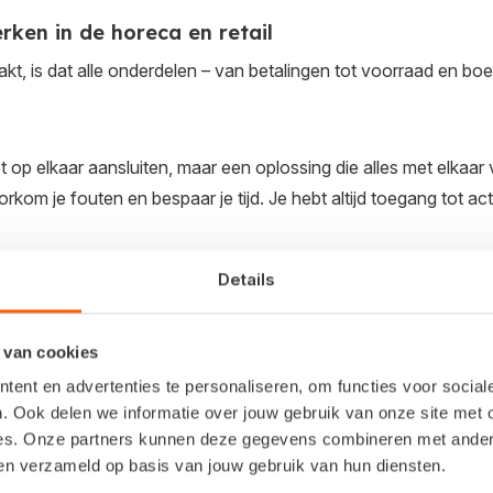
rken in de horeca en retail
kt, is dat alle onderdelen – van betalingen tot voorraad en b
 op elkaar aansluiten, maar een oplossing die alles met elkaa
om je fouten en bespaar je tijd. Je hebt altijd toegang tot act
Details
 van cookies
ent en advertenties te personaliseren, om functies voor socia
lstart Kassa voor de retail?
. Ook delen we informatie over jouw gebruik van onze site met 
es. Onze partners kunnen deze gegevens combineren met andere 
 modewinkel rekent artikelen af via de balie. Elk
ben verzameld op basis van jouw gebruik van hun diensten.
direct uit de voorraad gehaald, gekoppeld aan