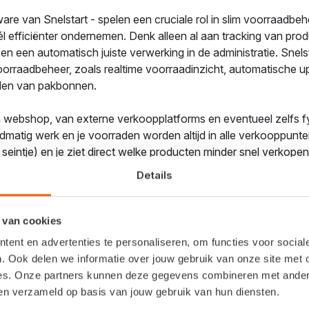
re van Snelstart - spelen een cruciale rol in slim voorraadbe
véél efficiënter ondernemen. Denk alleen al aan tracking van pr
en een automatisch juiste verwerking in de administratie. Snels
voorraadbeheer, zoals realtime voorraadinzicht, automatische u
len van pakbonnen.
en webshop, van externe verkoopplatforms en eventueel zelfs fys
matig werk en je voorraden worden altijd in alle verkooppunten
n seintje) en je ziet direct welke producten minder snel verkope
n.
Details
Snelstart-voorraadbeheersysteem
 van cookies
ent en advertenties te personaliseren, om functies voor socia
beheersysteem is dat het geïntegreerd is in je adminis
. Ook delen we informatie over jouw gebruik van onze site met 
 nadeel aan? Jawel, je kunt dit niet 'even snel' zelf in
es. Onze partners kunnen deze gegevens combineren met andere 
 alles tot in detail op jouw bedrijfsprocessen af. De erv
ben verzameld op basis van jouw gebruik van hun diensten.