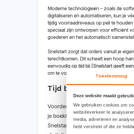
Moderne technologieën – zoals de softwa
digitaliseren en automatiseren, kun je 
tijdig voorraadniveaus op peil te houden 
speciaal zijn ontworpen voor efficiënt 
goederen en het automatisch samenstel
Snelstart zorgt dat orders vanuit je eig
terechtkomen. Dit scheelt een hoop hand
eenvoudig op tijd bij (Snelstart geeft ee
om te voorkomen dat je ermee blijft zitte
Toestemming
Tijd besparen met het 
Deze website maakt gebruik
We gebruiken cookies om cont
Voordeel van het Snelstart-voorraad
websiteverkeer te analyseren
je boekhouding verwerkt. Zit er geen
media, adverteren en analys
Snelstart-implementatiepartner stelt
hebt verstrekt of die ze heb