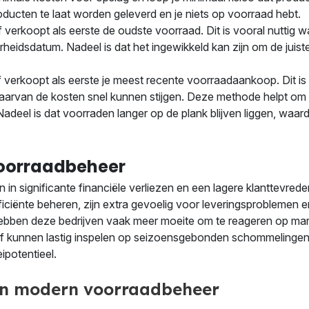
roducten te laat worden geleverd en je niets op voorraad hebt.
f verkoopt als eerste de oudste voorraad. Dit is vooral nuttig 
eidsdatum. Nadeel is dat het ingewikkeld kan zijn om de juist
f verkoopt als eerste je meest recente voorraadaankoop. Dit is
aarvan de kosten snel kunnen stijgen. Deze methode helpt om 
adeel is dat voorraden langer op de plank blijven liggen, waar
voorraadbeheer
 in significante financiële verliezen en een lagere klanttevrede
iciënte beheren, zijn extra gevoelig voor leveringsproblemen e
hebben deze bedrijven vaak meer moeite om te reageren op ma
f kunnen lastig inspelen op seizoensgebonden schommelingen i
ipotentieel.
 in modern voorraadbeheer