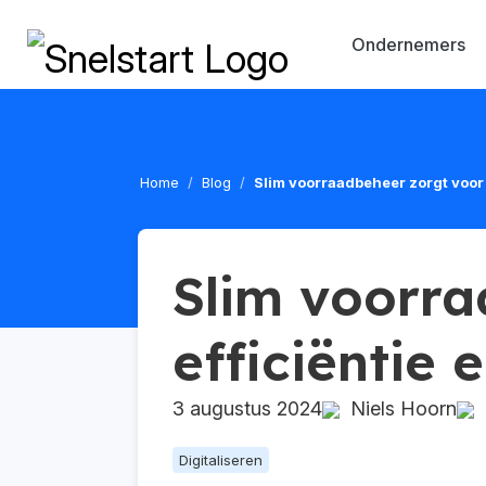
Ondernemers
Home
Blog
Slim voorraadbeheer zorgt voor 
Slim voorra
efficiëntie 
3 augustus 2024
Niels Hoorn
G
Digitaliseren