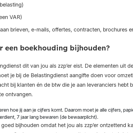
belasting)
een VAR)
aan brieven, e-mails, offertes, contracten, brochures e
r een boekhouding bijhouden?
ingdienst dit van jou als zzp’er eist. De elementen ui
et je bij de Belastingdienst aangifte doen voor omzetb
cht bij klanten én de btw die je aan leveranciers hebt be
te ontvangen.
en hoe jij aan je cijfers komt. Daarom moet je alle cijfers, pa
rdient, 7 jaar lang bewaren (de bewaarplicht).
 goed bijhouden omdat het jou als zzp’er ontzettend kan 