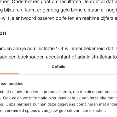
nemen. Ondernemen gaat om resultaten. Je doet al dat we
dig bijsturen. Komt er genoeg geld binnen, staan er no
wilt je antwoord baseren op feiten en realtime cijfers e
en
randen aan je administratie? Of wil meer zekerheid dat 
 aan een boekhouder, accountant of administratiekanto
Details
or een zzp’er om de boekhouding uit 
 van cookies
der kost hoe dan ook geld. Wanneer je als zzp’er of 
ent en advertenties te personaliseren, om functies voor socia
angifte inkomstenbelasting (inclusief jaarrekening) ben
. Ook delen we informatie over jouw gebruik van onze site met 
es. Onze partners kunnen deze gegevens combineren met andere 
ben verzameld op basis van jouw gebruik van hun diensten.