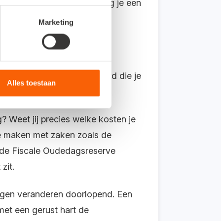
ekhouder langer bezig en krijg je een
Marketing
t te besteden?
 je dat enorm veel tijd. Tijd die je
Alles toestaan
ng? Weet jij precies welke kosten je
te maken met zaken zoals de
or de Fiscale Oudedagsreserve
zit.
ingen veranderen doorlopend. Een
met een gerust hart de