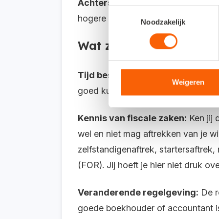
Achterstallige administratie kost
Toestemmingsselectie
hogere rekening.
Noodzakelijk
Wat zijn de voordelen v
Tijd besparen:
Als je de administra
Weigeren
goed kunt gebruiken voor onderne
Kennis van fiscale zaken:
Ken jij 
wel en niet mag aftrekken van je 
zelfstandigenaftrek, startersaftrek
(FOR). Jij hoeft je hier niet druk 
Veranderende regelgeving:
De r
goede boekhouder of accountant is 