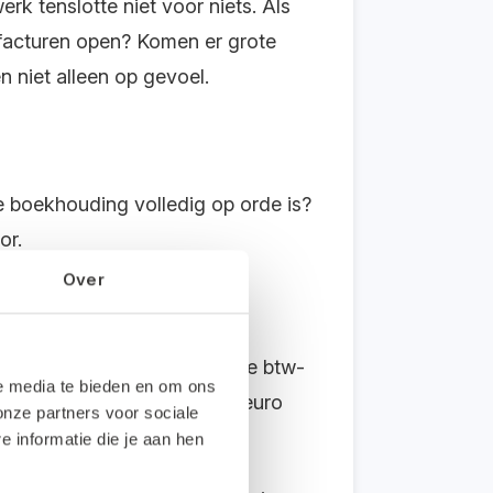
rk tenslotte niet voor niets. Als
g facturen open? Komen er grote
n niet alleen op gevoel.
je boekhouding volledig op orde is?
or.
Over
te besteden?
eenmanszaak per kwartaal de btw-
le media te bieden en om ons
 je al snel een paar honderd euro
onze partners voor sociale
informatie die je aan hen