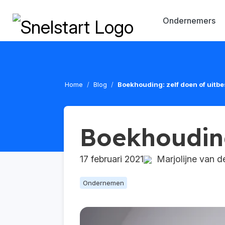
Ondernemers
Home
Blog
Boekhouding: zelf doen of uitb
Boekhouding
17 februari 2021
Marjolijne van d
Ondernemen