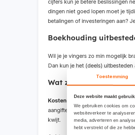
cijfers kun je betere beslissingen 
dingen niet goed lopen moet je tij
betalingen of investeringen aan? Je 
Boekhouding uitbested
Wil je je vingers zo min mogelijk b
Dan kun je het (deels) uitbesteden
Toestemming
Wat zijn de nadelen vo
Deze website maakt gebruik
Kosten:
Een accountant of boekhou
We gebruiken cookies om cont
aangifte laat doen en jaarlijks de a
websiteverkeer te analyseren
kwijt.
media, adverteren en analys
hebt verstrekt of die ze heb