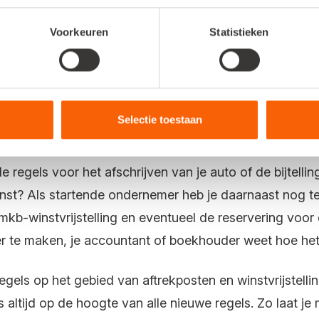
 extra uren:
Als je niet alles netjes bijhoudt, is de bo
Voorkeuren
Statistieken
oor een zzp’er om de boekhouding ui
tie uitbesteedt bij een boekhouder of accountant scheelt
Selectie toestaan
men.
de regels voor het afschrijven van je auto of de bijtelli
winst? Als startende ondernemer heb je daarnaast nog 
, mkb-winstvrijstelling en eventueel de reservering vo
over te maken, je accountant of boekhouder weet hoe het 
egels op het gebied van aftrekposten en winstvrijstell
altijd op de hoogte van alle nieuwe regels. Zo laat je 