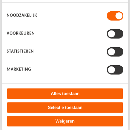
Boekhouders en accountants
Toestemmingsselectie
NOODZAKELIJK
Boekhoudprogramma
VOORKEUREN
Bekijk alle blogs
Over ons
STATISTIEKEN
Over Snelstart
MARKETING
Nieuws
Werken bij
Alles toestaan
Contact
Selectie toestaan
Weigeren