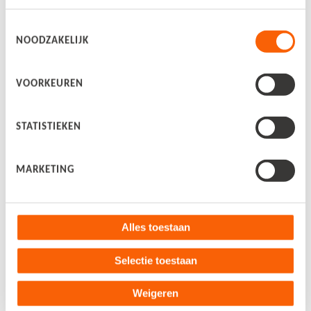
Boekhouders en accountants
Toestemmingsselectie
NOODZAKELIJK
Boekhoudprogramma
Bekijk alle blogs
VOORKEUREN
Over ons
STATISTIEKEN
Over Snelstart
MARKETING
Nieuws
Werken bij
Alles toestaan
Contact
Selectie toestaan
Weigeren