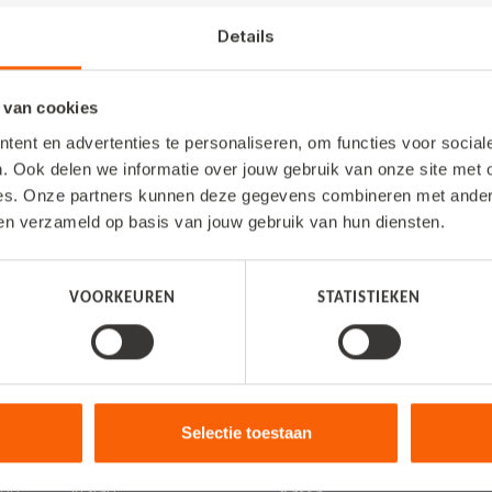
Details
 van cookies
ent en advertenties te personaliseren, om functies voor socia
. Ook delen we informatie over jouw gebruik van onze site met 
es. Onze partners kunnen deze gegevens combineren met andere 
ben verzameld op basis van jouw gebruik van hun diensten.
VOORKEUREN
STATISTIEKEN
Selectie toestaan
PRODUCTEN
UITBREIDINGEN
K
000
inStap
Kassa