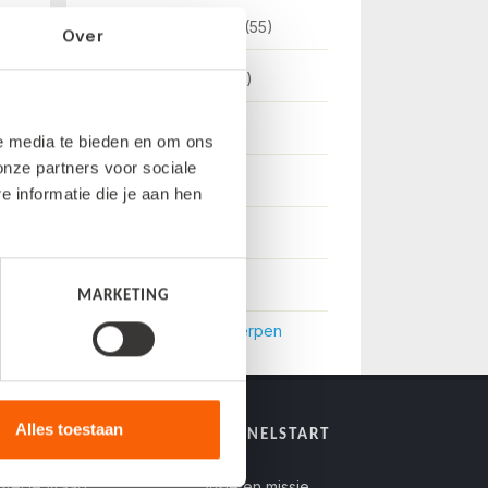
Snelstart-nieuws
(55)
Over
Klantverhalen
(35)
Factureren
(27)
le media te bieden en om ons
onze partners voor sociale
Veiligheid
(22)
informatie die je aan hen
Btw-aangifte
(14)
Kassa
(9)
MARKETING
Toon meer onderwerpen
Alles toestaan
LANTENSERVICE
OVER SNELSTART
Stel je vraag
Visie en missie