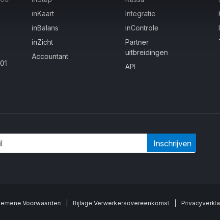
inKaart
Integratie
inBalans
inControle
inZicht
Partner
uitbreidingen
1
Accountant
01
API
Inschrijven
gemene Voorwaarden
|
Bijlage Verwerkersovereenkomst
|
Privacyverkla