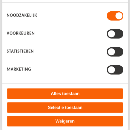
Boekhouders en accountants
Toestemmingsselectie
NOODZAKELIJK
Boekhoudprogramma
VOORKEUREN
Bekijk alle blogs
Over ons
STATISTIEKEN
Over Snelstart
MARKETING
Nieuws
Werken bij
Alles toestaan
Contact
Selectie toestaan
Weigeren