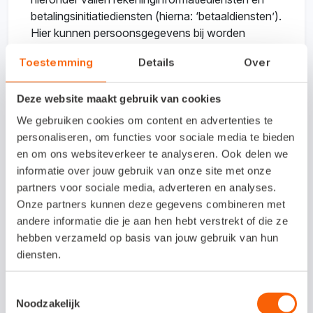
betalingsinitiatiediensten (hierna: ‘betaaldiensten’).
Hier kunnen persoonsgegevens bij worden
verwerkt, afhankelijk van de informatie in je
Toestemming
Details
Over
transacties. De informatie in je transacties,
bijvoorbeeld omschrijvingen, maken deel uit van je
Deze website maakt gebruik van cookies
administratie. Voor onze betaaldienstverlening
hebben we een vergunning van De
We gebruiken cookies om content en advertenties te
Nederlandsche Bank (registratienummer:
personaliseren, om functies voor sociale media te bieden
R187679).
en om ons websiteverkeer te analyseren. Ook delen we
informatie over jouw gebruik van onze site met onze
Voordat we de betaaldiensten kunnen aanbieden,
partners voor sociale media, adverteren en analyses.
hebben we bepaalde persoonsgegevens nodig.
Onze partners kunnen deze gegevens combineren met
Hier zijn we verantwoordelijk voor. De regels
andere informatie die je aan hen hebt verstrekt of die ze
hiervoor zijn gebaseerd op de Wet op financieel
hebben verzameld op basis van jouw gebruik van hun
toezicht (Wft), de Wet ter voorkoming van
diensten.
witwassen en financieren van terrorisme (Wwft)
en Sanctiewet 1977. Deze wetten bepalen dat we
Toestemmingsselectie
Noodzakelijk
moeten screenen of je een integere partij bent