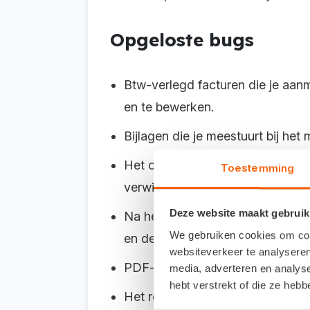
Opgeloste bugs
Btw-verlegd facturen die je aanm
en te bewerken.
Bijlagen die je meestuurt bij het
Het opslaan van een order, offer
Toestemming
verwijderd, werkt nu weer zonde
Deze website maakt gebruik
Na het wijzigen van de functie 
We gebruiken cookies om cont
en de kolommenbalans. Dit is nu
websiteverkeer te analyseren
PDF-bijlagen zijn weer volledig 
media, adverteren en analys
hebt verstrekt of die ze heb
Het relatiescherm opent weer corr