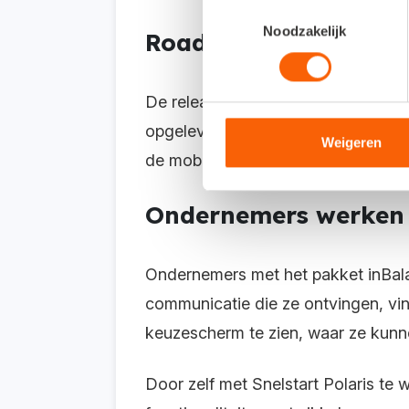
Toestemmingsselectie
Noodzakelijk
Roadmap
De release notes vind je ook op d
opgeleverd, wat binnenkort beschik
Weigeren
de mobiele app.
Ondernemers werken i
Ondernemers met het pakket inBalan
communicatie die ze ontvingen, vin
keuzescherm te zien, waar ze kunne
Door zelf met Snelstart Polaris te w