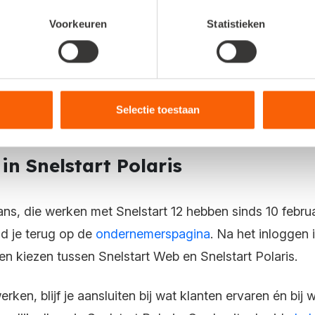
Voorkeuren
Statistieken
e
Roadmap
. Hier vind je ook de eerdere release notes.
baar komt en wat er gepland staat voor de toekomst, 
Selectie toestaan
n Snelstart Polaris
s, die werken met Snelstart 12 hebben sinds 10 februar
d je terug op de
ondernemerspagina
. Na het inloggen 
n kiezen tussen Snelstart Web en Snelstart Polaris.
erken, blijf je aansluiten bij wat klanten ervaren én bi