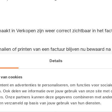
aakt in Verkopen zijn weer correct zichtbaar in het f
 mailen of printen van een factuur blijven nu bewaard n
te of pakbon met een artikel zonder verkoopprijs, bij
Details
r foutmelding.
 van cookies
van een grootboekrekening verscheen de rekening dubb
ent en advertenties te personaliseren, om functies voor socia
 opgelost.
. Ook delen we informatie over jouw gebruik van onze site met 
zichtbaar in Safari, de webbrowser van Apple.
es. Onze partners kunnen deze gegevens combineren met andere 
ben verzameld op basis van jouw gebruik van hun diensten.
ect vanuit een order, offerte, bevestiging of werkbon v