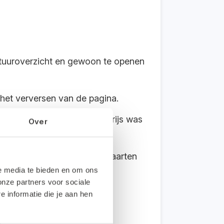
actuuroverzicht en gewoon te openen
a het verversen van de pagina.
voorbeeld omdat de verkoopprijs was
Over
el in de grootboekmutatiekaarten
le media te bieden en om ons
onze partners voor sociale
informatie die je aan hen
ia het visitekaartje-icoon.