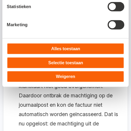
Statistieken
“FRFR”. Dit maakte de factuur formeel
onjuist. Dit is nu verholpen: de landcode
Marketing
verschijnt nog maar één keer, zodat het
btw-nummer klopt en de factuur weer
volledig voldoet aan de wettelijke eisen
Alles toestaan
voor intracommunautaire leveringen.
Selectie toestaan
Bij het factureren van abonnementen
werd de incassomachtiging van de
Weigeren
klantkaart niet goed overgenomen.
Daardoor ontbrak de machtiging op de
journaalpost en kon de factuur niet
automatisch worden geïncasseerd. Dat is
nu opgelost: de machtiging uit de