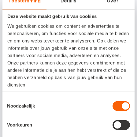
Toestemming
Details
Over
Opgeloste bugs in Snelstart
Deze website maakt gebruik van cookies
Accountant
We gebruiken cookies om content en advertenties te
personaliseren, om functies voor sociale media te bieden
en om ons websiteverkeer te analyseren. Ook delen we
Gebruik je veel sjablonen bij het
informatie over jouw gebruik van onze site met onze
aanmaken van nieuwe facturen? Je kunt
partners voor sociale media, adverteren en analyses.
Onze partners kunnen deze gegevens combineren met
nu gewoon scrollen door de lijst als die
andere informatie die je aan hen hebt verstrekt of die ze
te lang wordt voor het scherm. Zo blijven
hebben verzameld op basis van jouw gebruik van hun
alle sjablonen bereikbaar en hoef je niet
diensten.
meer te zoeken.
Toestemmingsselectie
Noodzakelijk
Bij facturen aan klanten binnen de EU
met 0% btw werd het btw-nummer soms
Voorkeuren
verkeerd opgebouwd, bijvoorbeeld met
een dubbele landcode zoals “BEBE” of