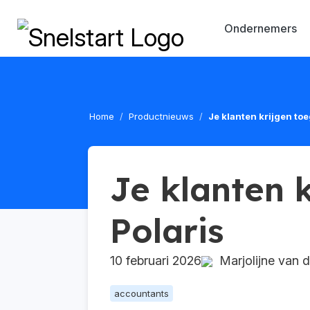
Ondernemers
Home
Productnieuws
Je klanten krijgen toe
Je klanten 
Polaris
10 februari 2026
Marjolijne van d
accountants