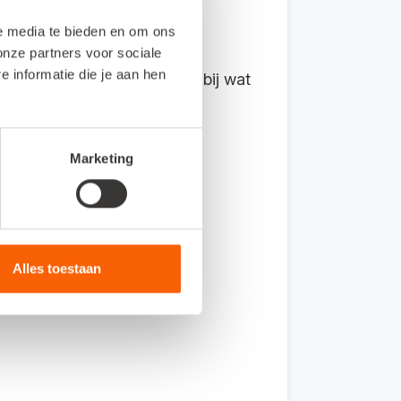
le media te bieden en om ons
onze partners voor sociale
informatie die je aan hen
 werken, blijf je aansluiten bij wat
Marketing
Alles toestaan