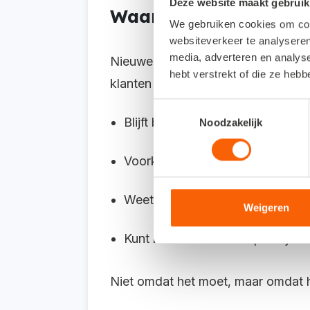
Deze website maakt gebruik
Waarom nu werken in S
We gebruiken cookies om cont
websiteverkeer te analyseren
media, adverteren en analys
Nieuwe functionaliteiten ontwikkelen
hebt verstrekt of die ze heb
klanten ervaren en bij wat eraan k
Toestemmingsselectie
Blijft bij in de verdere ontwikkeli
Noodzakelijk
Voorkomt een kennisachterstand
Weet welke mogelijkheden er zij
Weigeren
Kunt klanten vanuit de praktijk a
Niet omdat het moet, maar omdat h