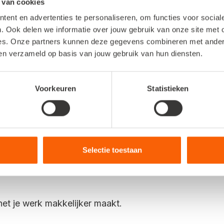
 van cookies
nelstart Polaris logisch is
ent en advertenties te personaliseren, om functies voor socia
. Ook delen we informatie over jouw gebruik van onze site met 
es. Onze partners kunnen deze gegevens combineren met andere 
 we voortaan in Snelstart Polaris. Door hier zelf mee te
ben verzameld op basis van jouw gebruik van hun diensten.
omt.
Je:
ng van Snelstart.
Voorkeuren
Statistieken
.
n per pakket.
Selectie toestaan
dviseren.
et je werk makkelijker maakt.