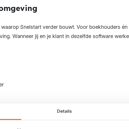
 omgeving
sis waarop Snelstart verder bouwt. Voor boekhouders é
ving.
Wanneer jij en je klant in dezelfde software werke
er
Details
eenvoudiger en voorkomt misverstanden.