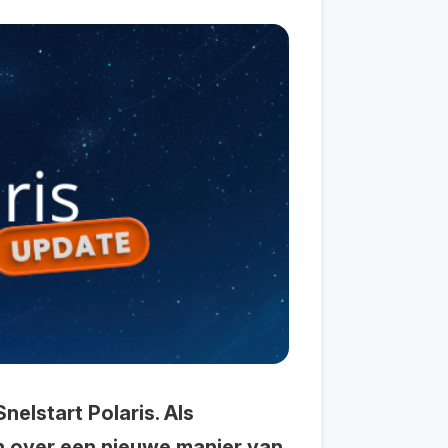
elstart Polaris. Als
en over een nieuwe manier van