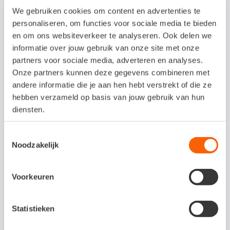
We gebruiken cookies om content en advertenties te
vernieuwde multifactorauthenticatie
personaliseren, om functies voor sociale media te bieden
(MFA) draagt hieraan bij.
en om ons websiteverkeer te analyseren. Ook delen we
informatie over jouw gebruik van onze site met onze
partners voor sociale media, adverteren en analyses.
Op de
Snelstart Roadmap
zie je welke
Onze partners kunnen deze gegevens combineren met
vernieuwingen we nu ontwikkelen en welke
andere informatie die je aan hen hebt verstrekt of die ze
er binnenkort aankomen. Log in met je
hebben verzameld op basis van jouw gebruik van hun
diensten.
Snelstart-gebruikersnaam en -wachtwoord.
Toestemmingsselectie
Veiligheid is geen extraatje, maar een
Noodzakelijk
noodzaak
In dit bericht lees je veel over veiligheid –
Voorkeuren
en dat is niet voor niets. De digitale wereld
verandert snel. Cyberaanvallen, datalekken
Statistieken
en phishingpogingen zijn helaas dagelijkse