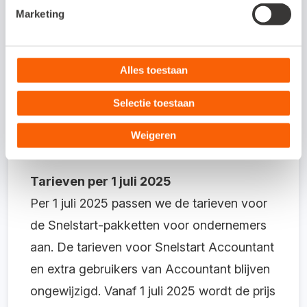
realiteit. Daarom investeren we
Marketing
voortdurend in maximale beveiliging. Met
geavanceerde firewalls, streng toezicht van
Alles toestaan
De Nederlandsche Bank en onze ISO
27001-certificering zorgen we voor een
Selectie toestaan
werkomgeving die voldoet aan de hoogste
Weigeren
veiligheidseisen.
Tarieven per 1 juli 2025
Per 1 juli 2025 passen we de tarieven voor
de Snelstart-pakketten voor ondernemers
aan. De tarieven voor Snelstart Accountant
en extra gebruikers van Accountant blijven
ongewijzigd. Vanaf 1 juli 2025 wordt de prijs