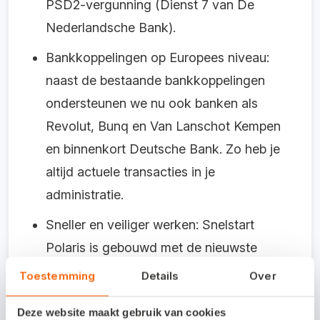
PSD2-vergunning (Dienst 7 van De
Nederlandsche Bank).
Bankkoppelingen op Europees niveau:
naast de bestaande bankkoppelingen
ondersteunen we nu ook banken als
Revolut, Bunq en Van Lanschot Kempen
en binnenkort Deutsche Bank. Zo heb je
altijd actuele transacties in je
administratie.
Sneller en veiliger werken: Snelstart
Polaris is gebouwd met de nieuwste
technologieën en de hoogste
Toestemming
Details
Over
beveiligingsstandaarden, zodat je
Deze website maakt gebruik van cookies
administratie optimaal beschermd is. De