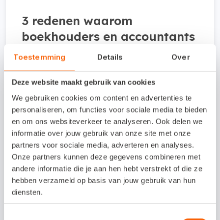
3 redenen waarom
boekhouders en accountants
rapporten gebruiken
ge
bruiken
Toestemming
Details
Over
Efficiëntie
: Maak snelle analyses,
Deze website maakt gebruik van cookies
jaarrekeningen en rapportages.
We gebruiken cookies om content en advertenties te
personaliseren, om functies voor sociale media te bieden
Nauwkeurigheid
: Rapporteer snel en
en om ons websiteverkeer te analyseren. Ook delen we
informatie over jouw gebruik van onze site met onze
met minder fouten op basis van RGS.
partners voor sociale media, adverteren en analyses.
Flexibiliteit
: Pas rapportages en
Onze partners kunnen deze gegevens combineren met
andere informatie die je aan hen hebt verstrekt of die ze
dashboards aan naar eigen wens.
hebben verzameld op basis van jouw gebruik van hun
diensten.
Snelstart Rapporten maken
in een handomdraai
Toestemmingsselectie