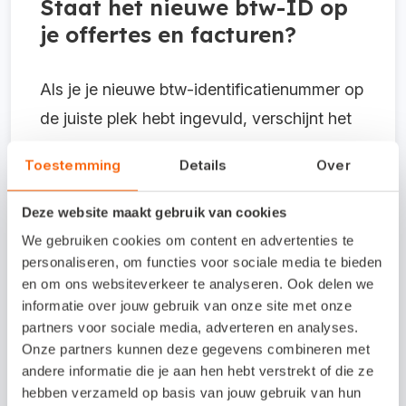
Staat het nieuwe btw-ID op
je offertes en facturen?
Als je je nieuwe btw-identificatienummer op
de juiste plek hebt ingevuld, verschijnt het
automatisch op alle nieuwe offertes en
Toestemming
Details
Over
facturen waarvoor je de standaardopmaak
voor het btw-nummer gebruikt (in Snelstart
Deze website maakt gebruik van cookies
Web het veld btw-nummer, in Snelstart 12
We gebruiken cookies om content en advertenties te
de formule voor het btw-nummer).
personaliseren, om functies voor sociale media te bieden
en om ons websiteverkeer te analyseren. Ook delen we
informatie over jouw gebruik van onze site met onze
Heb je je btw-nummer in Snelstart 12
partners voor sociale media, adverteren en analyses.
handmatig als tekstveld ingevuld? Dan
Onze partners kunnen deze gegevens combineren met
moet je het ook
handmatig aanpassen in
andere informatie die je aan hen hebt verstrekt of die ze
hebben verzameld op basis van jouw gebruik van hun
Snelstart 12
. Ook als je je briefpapier