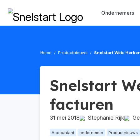
Ondernemers
Home
Productnieuws
Snelstart Web: Herke
Snelstart W
facturen
31 mei 2018
Stephanie Rijk
Geü
Accountant
ondernemer
Productnieuws