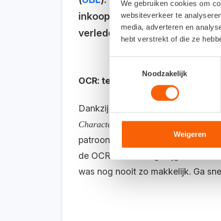
We gebruiken cookies om cont
inkoopfactuur,
die werd ingev
websiteverkeer te analyseren
media, adverteren en analys
verleden tijd!
hebt verstrekt of die ze heb
Toestemmingsselectie
Noodzakelijk
OCR: tekenherkenning in afbeel
Dankzij OCR-herkenning
worden n
, oftewel: opt
Character
R
ecognition
Weigeren
patroon.
Dit houdt in dat u facture
de OCR-herkenning krijgt u verschil
was nog nooit zo makkelijk. Ga sn