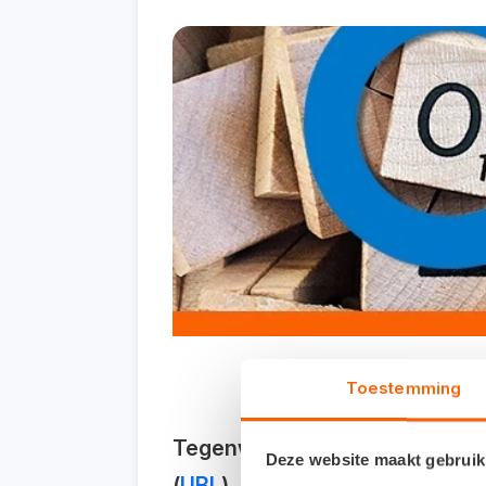
Toestemming
Tegenwoordig worden er nog ve
Deze website maakt gebruik
(
UBL
). Dit zorgde ervoor da