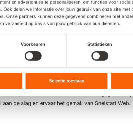
ent en advertenties te personaliseren, om functies voor socia
oerd in de administratie, de gegevens handma
. Ook delen we informatie over jouw gebruik van onze site met 
es. Onze partners kunnen deze gegevens combineren met andere 
ben verzameld op basis van jouw gebruik van hun diensten.
Voorkeuren
Statistieken
dingen
u
alle gegevens uit de pdf herkend in
Snelstart
Web. O
ische tekenherkenning. Bij OCR wordt de tekst in een a
Selectie toestaan
n in pdf-formaat nu net zo invoert als een afbeelding v
lende opties te zien en vinkt u aan welke gegevens op d
el aan de slag en ervaar het gemak van
Snelstart
Web.