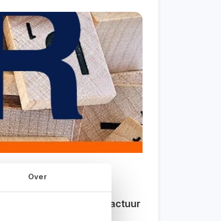
Over
maar niet als digitale factuur
omen waardoor u
bij elke