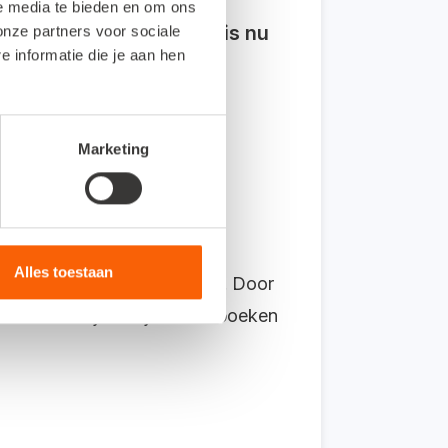
le media te bieden en om ons
tig moest overtypen
. Dit is nu
onze partners voor sociale
informatie die je aan hen
Marketing
CR staat voor
Optical
fbeelding herkend door een
Alles toestaan
an bijvoorbeeld een bonnetje. Door
e factuur juist zijn. Het inboeken