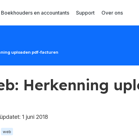
Boekhouders en accountants
Support
Over ons
nning uploaden pdf-facturen
eb: Herkenning up
pdatet: 1 juni 2018
web