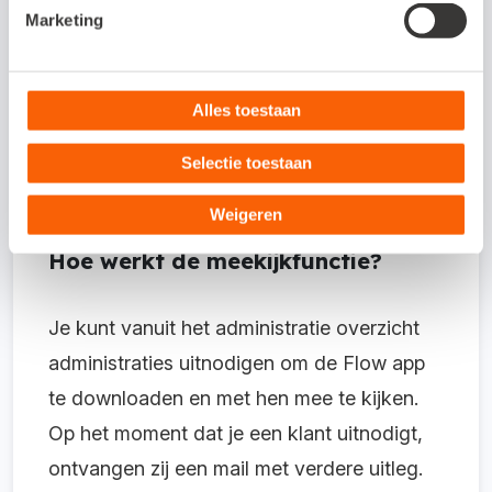
Marketing
administraties die de Flow app gebruiken.
Vanuit het administratie overzicht kun je
ondernemers uitnodigen om met hen mee
Alles toestaan
te kijken, zelf flow-templates te maken en
Selectie toestaan
in de toekomst ook bestaande flows aan te
passen.
Weigeren
Hoe werkt de meekijkfunctie?
Je kunt vanuit het administratie overzicht
administraties uitnodigen om de Flow app
te downloaden en met hen mee te kijken.
Op het moment dat je een klant uitnodigt,
ontvangen zij een mail met verdere uitleg.