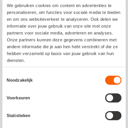
met Flow en de knop ‘administratie
We gebruiken cookies om content en advertenties te
overzicht’. De gratis meekijkfunctie is alleen
personaliseren, om functies voor sociale media te bieden
beschikbaar in het pakket Accountant. Je
en om ons websiteverkeer te analyseren. Ook delen we
informatie over jouw gebruik van onze site met onze
hebt de Flow app zelf dus niet nodig om
partners voor sociale media, adverteren en analyses.
mee te kijken met je klanten. Op het
Onze partners kunnen deze gegevens combineren met
kennisplein vind je een
uitgebreid artikel
andere informatie die je aan hen hebt verstrekt of die ze
hebben verzameld op basis van jouw gebruik van hun
over de werking van Snelstart Flow
diensten.
Hoe werkt het vanuit Snelstart?
Toestemmingsselectie
Noodzakelijk
Vanuit ‘Mijn Snelstart’ zie je de tegel met
Flow en de knop ‘Administratie overzicht’.
Voorkeuren
Als je drukt op deze knop ga je naar het
Statistieken
administratie overzicht, waar je een
overzicht vindt van de aangesloten