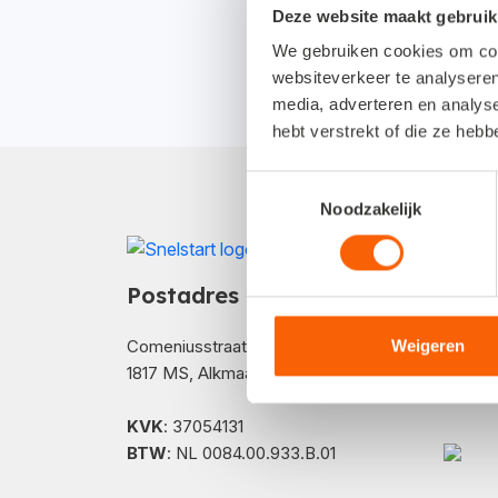
Deze website maakt gebruik
We gebruiken cookies om cont
websiteverkeer te analyseren
media, adverteren en analys
hebt verstrekt of die ze heb
Toestemmingsselectie
Noodzakelijk
Hoe 
Postadres
Comeniusstraat 10
Weigeren
1817 MS, Alkmaar
KVK
: 37054131
BTW
: NL 0084.00.933.B.01