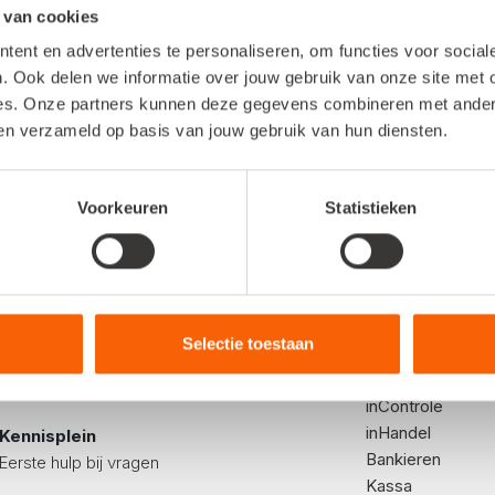
 van cookies
Bekijk meer artikelen
ent en advertenties te personaliseren, om functies voor socia
. Ook delen we informatie over jouw gebruik van onze site met 
es. Onze partners kunnen deze gegevens combineren met andere 
ben verzameld op basis van jouw gebruik van hun diensten.
Voorkeuren
Statistieken
kunnen we je helpen?
Voor onder
Bel ons
inStap
+31 (0222) 36 30 60
inKaart
Selectie toestaan
inBalans
Mail ons
inZicht
Stuur ons een mail
inControle
inHandel
Kennisplein
Bankieren
Eerste hulp bij vragen
Kassa