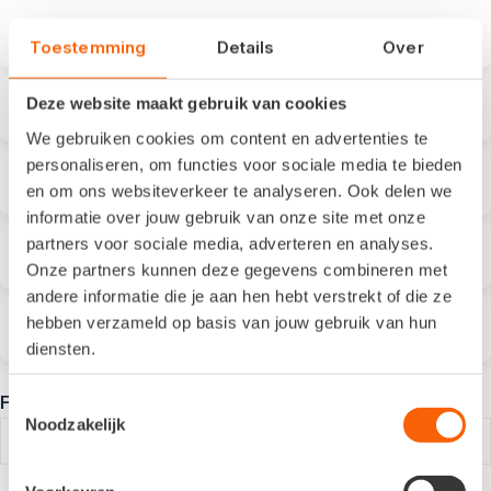
Het taalgebruik
Toestemming
Details
Over
Deze website maakt gebruik van cookies
Onduidelijke uitleg
We gebruiken cookies om content en advertenties te
personaliseren, om functies voor sociale media te bieden
Het ontbreken van uitleg
en om ons websiteverkeer te analyseren. Ook delen we
informatie over jouw gebruik van onze site met onze
partners voor sociale media, adverteren en analyses.
De functionaliteit is niet makkelijk
Onze partners kunnen deze gegevens combineren met
andere informatie die je aan hen hebt verstrekt of die ze
hebben verzameld op basis van jouw gebruik van hun
Anders
diensten.
FAQ_url
Toestemmingsselectie
Noodzakelijk