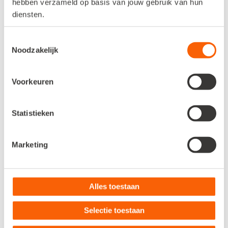
hebben verzameld op basis van jouw gebruik van hun
diensten.
Met de MultiSafepay-koppeling wordt
handmatig werk overbodig.
Toestemmingsselectie
Transacties worden automatisch
Noodzakelijk
verwerkt, zodat je tijd overhoudt voor
andere belangrijke taken.
Voorkeuren
Statistieken
Marketing
Altijd inzicht in je kosten en
ontvangsten
Alles toestaan
Transactiekosten en ontvangsten
Selectie toestaan
worden overzichtelijk geboekt op
aparte grootboekrekeningen, zodat