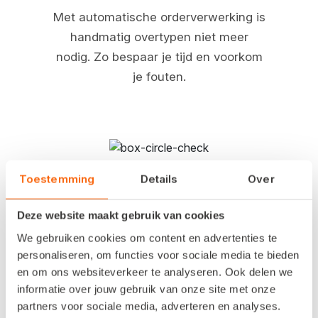
Met automatische orderverwerking is
handmatig overtypen niet meer
nodig. Zo bespaar je tijd en voorkom
je fouten.
Toestemming
Details
Over
In elk systeem dezelfde voorraad
Deze website maakt gebruik van cookies
Grijp niet meer mis. Via de uitbreiding
We gebruiken cookies om content en advertenties te
is je webshopvoorraad altijd gelijk
personaliseren, om functies voor sociale media te bieden
aan de voorraad in je Snelstart-
en om ons websiteverkeer te analyseren. Ook delen we
administratie.
informatie over jouw gebruik van onze site met onze
partners voor sociale media, adverteren en analyses.