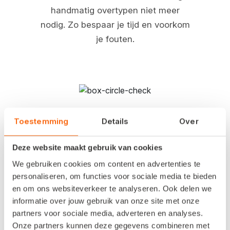
handmatig overtypen niet meer
nodig. Zo bespaar je tijd en voorkom
je fouten.
In elk systeem dezelfde voorraad
Toestemming
Details
Over
Grijp niet meer mis. Via de uitbreiding
Deze website maakt gebruik van cookies
is je webshopvoorraad altijd gelijk
We gebruiken cookies om content en advertenties te
aan de voorraad in je Snelstart-
personaliseren, om functies voor sociale media te bieden
administratie.
en om ons websiteverkeer te analyseren. Ook delen we
informatie over jouw gebruik van onze site met onze
partners voor sociale media, adverteren en analyses.
Onze partners kunnen deze gegevens combineren met