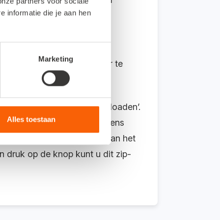
onze partners voor sociale
informatie die je aan hen
ienst.
Marketing
elde documenten in één keer te
t idee is nu gerealiseerd.
t en klik op ‘Bijlagen downloaden’.
Alles toestaan
Klik op ‘Versturen’. Vervolgens
 alle bonnetjes en facturen van het
n druk op de knop kunt u dit zip-