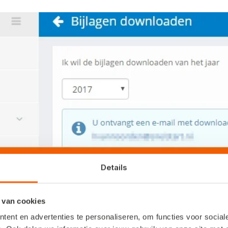
Details
 van cookies
an een boekjaar met een paar muisklikken down
ent en advertenties te personaliseren, om functies voor socia
start Web: ideaal voor kantoren die de administr