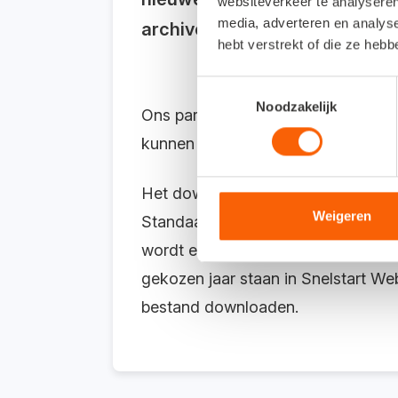
websiteverkeer te analyseren
media, adverteren en analys
archiveren of nodig hebben vo
hebt verstrekt of die ze heb
Toestemmingsselectie
Noodzakelijk
Ons partnerteam signaleerde bij v
kunnen downloaden. Ook op
Kenni
Het downloaden werkt heel simpel. 
Weigeren
Standaard wordt dan het voorbije j
wordt een bericht met een link vers
gekozen jaar staan in Snelstart Web
bestand downloaden.