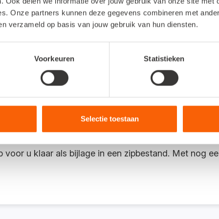
. Ook delen we informatie over jouw gebruik van onze site met 
es. Onze partners kunnen deze gegevens combineren met andere 
or bijvoorbeeld een controle van de Belastingd
ben verzameld op basis van jouw gebruik van hun diensten.
Voorkeuren
Statistieken
eel kantoren de wens om alle aan een boekjaar gekopp
splein
bleek dat er vraag was naar deze mogelijkheid. Di
Kies in Snelstart Web de administratie waar het om gaa
Selectie toestaan
aar getoond, maar dit kan uiteraard worden aangepast. 
tuurd naar uw e-mailadres. Klik vervolgens op die link:
 voor u klaar als bijlage in een zipbestand. Met nog ee