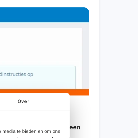
Over
loaden? Dat kan nu met een
le media te bieden en om ons
atie van een klant willen