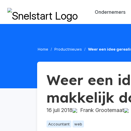
Ondernemers
Home
Productnieuws
Weer een idee gereali
Weer een id
makkelijk 
16 juli 2018
Frank Grootemaat
Accountant
web