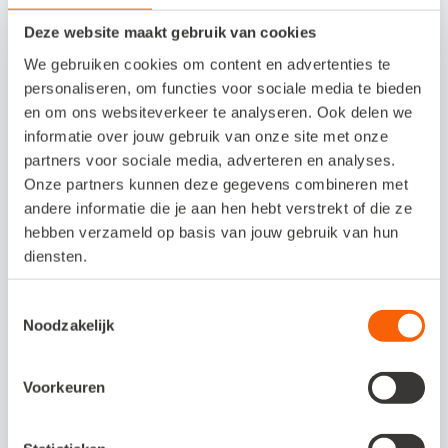
voordoet als Snelstart.
Deze website maakt gebruik van cookies
We gebruiken cookies om content en advertenties te
personaliseren, om functies voor sociale media te bieden
Let bij het openen van een mail altijd op de
en om ons websiteverkeer te analyseren. Ook delen we
volgende punten:
informatie over jouw gebruik van onze site met onze
partners voor sociale media, adverteren en analyses.
Onze partners kunnen deze gegevens combineren met
Controleer altijd het e-mailadres van de
andere informatie die je aan hen hebt verstrekt of die ze
afzender.
hebben verzameld op basis van jouw gebruik van hun
diensten.
Klik niet op verdachte links of bijlagen.
Geef nooit je persoonlijke of financiële
Toestemmingsselectie
Noodzakelijk
gegevens via e-mail.
Voorkeuren
Snelstart zal je nooit via e-mail vragen om
software-updates uit te voeren. Bij twijfel kun je
contact met ons opnemen via onze officiële