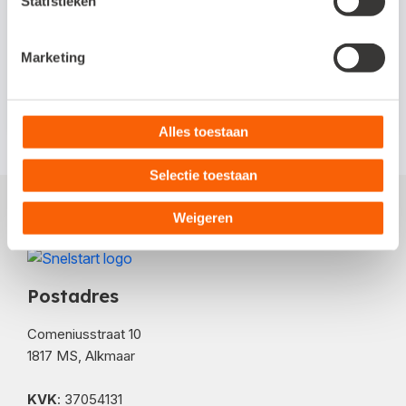
Statistieken
kanalen. Blijf alert en voorkom verspreiding van je
gegevens.
Marketing
Alles toestaan
Selectie toestaan
Weigeren
Postadres
Comeniusstraat 10
1817 MS, Alkmaar
KVK
: 37054131