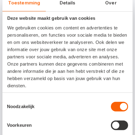
Toestemming
Details
Over
Nieuwe leveranciers worden nu direct
Deze website maakt gebruik van cookies
herkend, op basis van BTW-nummer en
We gebruiken cookies om content en advertenties te
KVK-nummer. Zodoende hoeft u een groot
personaliseren, om functies voor sociale media te bieden
aantal gegevens niet langer handmatig in te
en om ons websiteverkeer te analyseren. Ook delen we
informatie over jouw gebruik van onze site met onze
voeren, wel zo handig! Let op: het is hierbij
partners voor sociale media, adverteren en analyses.
van belang dat u in uw administratie de
Onze partners kunnen deze gegevens combineren met
gegevens van uw leveranciers op orde
andere informatie die je aan hen hebt verstrekt of die ze
hebben verzameld op basis van jouw gebruik van hun
heeft.
diensten.
Universal Business Language (UBL) is een
Toestemmingsselectie
standaard voor elektronische
Noodzakelijk
bedrijfsvoering. Een UBL-bestand geeft de
digitale gegevensstructuur van een factuur
Voorkeuren