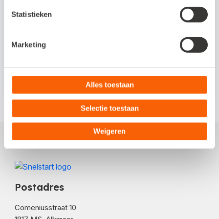
weer in een vaststaand formaat. Ieder
Statistieken
softwarepakket dat zich aan dit
standaardformaat houdt, kan UBL-
Marketing
bestanden lezen en vervolgens facturen
automatisch boeken.
Alles toestaan
Selectie toestaan
Weigeren
Postadres
Comeniusstraat 10