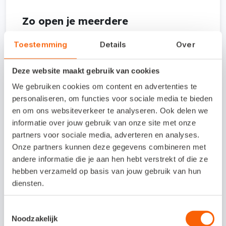
Zo open je meerdere
administraties tegelijk in Snelstart
Toestemming
Details
Over
Polaris
Deze website maakt gebruik van cookies
Ga naar administratiebeheer
: Open
We gebruiken cookies om content en advertenties te
Snelstart Polaris en ga naar het
personaliseren, om functies voor sociale media te bieden
en om ons websiteverkeer te analyseren. Ook delen we
administratiebeheer-scherm, waar je al je
informatie over jouw gebruik van onze site met onze
administraties ziet staan.
partners voor sociale media, adverteren en analyses.
Onze partners kunnen deze gegevens combineren met
Kies de juiste administratie
: Zoek de
andere informatie die je aan hen hebt verstrekt of die ze
administratie die je wilt openen. Klik op
hebben verzameld op basis van jouw gebruik van hun
de drie puntjes achter de naam.
diensten.
Kies Openen in een nieuw tabblad
:
Toestemmingsselectie
Noodzakelijk
Snelstart Polaris opent deze