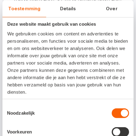
hoe gemakkelijk een ondernemer in
Toestemming
Details
Over
Snelstart werkt? Je stelt tijdelijk een ander
Deze website maakt gebruik van cookies
pakket in via Mijn Snelstart, bij 'Werk in dit
We gebruiken cookies om content en advertenties te
pakket'. Vervolgens werk je in dit andere
personaliseren, om functies voor sociale media te bieden
pakket via Snelstart Web.
en om ons websiteverkeer te analyseren. Ook delen we
informatie over jouw gebruik van onze site met onze
partners voor sociale media, adverteren en analyses.
Onze partners kunnen deze gegevens combineren met
andere informatie die je aan hen hebt verstrekt of die ze
hebben verzameld op basis van jouw gebruik van hun
diensten.
De boekingen die je maakt terwijl je tijdelijk
Toestemmingsselectie
in een ander pakket werkt, worden gewoon
Noodzakelijk
verwerkt in de betreffende administratie.
Voorkeuren