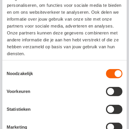
personaliseren, om functies voor sociale media te bieden
Elke uitgebrachte versie blijft zes maanden
en om ons websiteverkeer te analyseren. Ook delen we
beschikbaar. Daarna is het verplicht om te
informatie over jouw gebruik van onze site met onze
partners voor sociale media, adverteren en analyses.
updaten, want met elke nieuwe versie
Onze partners kunnen deze gegevens combineren met
wordt een aantal oudere versies afgesloten.
andere informatie die je aan hen hebt verstrekt of die ze
Download
daarom
gratis
de nieuwste
hebben verzameld op basis van jouw gebruik van hun
diensten.
versie.
Toestemmingsselectie
Werkt u op een beheerd systeem? Laat uw
Noodzakelijk
systeembeheerder dan weten dat er een
nieuwe versie geïnstalleerd moet worden.
Voorkeuren
Download nu!
Statistieken
Marketing