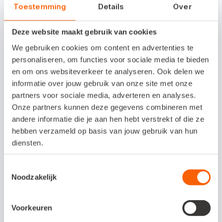
Toestemming
Details
Over
alle wijzigingen? De release notes zijn
hier
te vinden. De complete lijst met
Deze website maakt gebruik van cookies
grootboekrekeningen, met daarin ook de
We gebruiken cookies om content en advertenties te
verschillen tussen de versies 3.0 en 3.1,
personaliseren, om functies voor sociale media te bieden
en om ons websiteverkeer te analyseren. Ook delen we
vind je via
deze link
.
informatie over jouw gebruik van onze site met onze
partners voor sociale media, adverteren en analyses.
Bestaande koppelingen met software op
Onze partners kunnen deze gegevens combineren met
basis van RGS 3.0 blijven gewoon
andere informatie die je aan hen hebt verstrekt of die ze
hebben verzameld op basis van jouw gebruik van hun
werkzaam. Meer weten over RGS? Lees de
diensten.
artikelen op ons
Kennisplein
en onze
blogs
over RGS
.
Toestemmingsselectie
Noodzakelijk
Update 12 maart:
Voorkeuren
Het koppelen van grootboekrekeningen