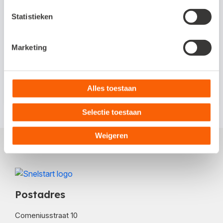
aan RGS-codes is nog wat makkelijker en
Statistieken
sneller geworden. Bij het koppelen geven
we een suggestie bij het klikken in de
Marketing
velden hoofdrubriek, rubriek of
grootboekrekening.
Alles toestaan
Selectie toestaan
Weigeren
Postadres
Comeniusstraat 10