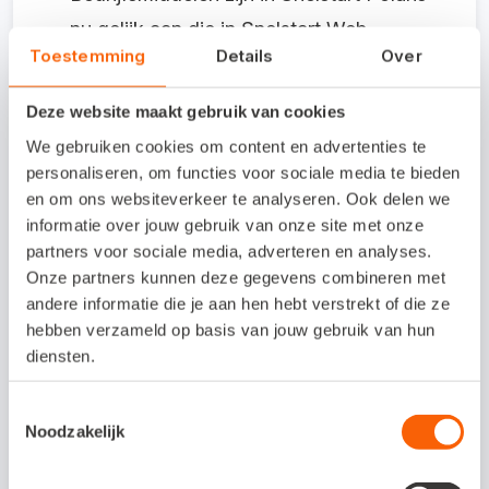
nu gelijk aan die in Snelstart Web.
Toestemming
Details
Over
Diverse bugs in het onderdeel
Bedrijfsmiddelen zijn opgelost. Zo kun je
Deze website maakt gebruik van cookies
nu bijvoorbeeld bedrijfsmiddelen weer
We gebruiken cookies om content en advertenties te
personaliseren, om functies voor sociale media te bieden
zonder problemen opslaan.
en om ons websiteverkeer te analyseren. Ook delen we
In betaalopdrachten met veel facturen
informatie over jouw gebruik van onze site met onze
partners voor sociale media, adverteren en analyses.
worden nu alle facturen meegenomen,
Onze partners kunnen deze gegevens combineren met
ook als er meerdere pagina's met
andere informatie die je aan hen hebt verstrekt of die ze
facturen zijn. Voorheen werd alleen de
hebben verzameld op basis van jouw gebruik van hun
diensten.
eerste pagina verwerkt. Zo selecteer je
nu soepel alle facturen bij
Toestemmingsselectie
Noodzakelijk
betaalopdrachten.