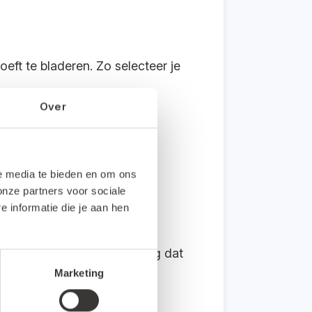
eft te bladeren. Zo selecteer je
Over
le media te bieden en om ons
rekening was ingesteld. Dat
onze partners voor sociale
informatie die je aan hen
erwijderen. Nu is de optie
dan krijg je de juiste melding dat
Marketing