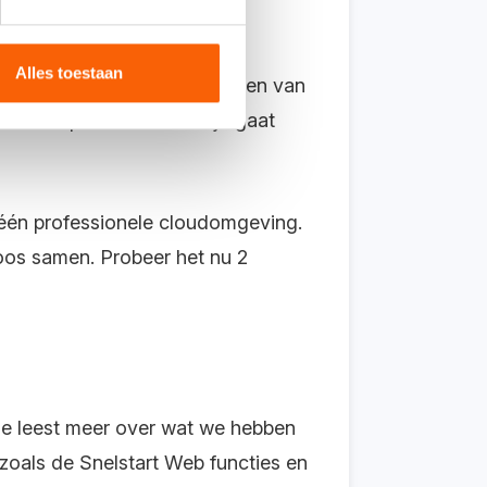
Alles toestaan
orkomt dat je bij het deponeren van
es compleet is voordat je gaat
 één professionele cloudomgeving.
loos samen. Probeer het nu 2
 Je leest meer over wat we hebben
zoals de Snelstart Web functies en