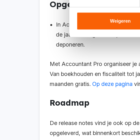
Opgeloste bugs in Ac
Weigeren
In Accountant Pro zijn extra veld
de jaarrekening vastloopt omdat
deponeren.
Met Accountant Pro organiseer je 
Van boekhouden en fiscaliteit tot j
maanden gratis.
Op deze pagina
vi
Roadmap
De release notes vind je ook op d
opgeleverd, wat binnenkort beschik