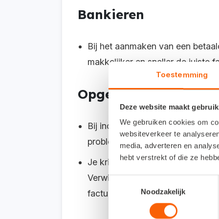
Bankieren
Bij het aanmaken van een betaalop
makkelijker en sneller de juiste f
Toestemming
Opgeloste bugs in Ac
Deze website maakt gebruik
We gebruiken cookies om cont
Bij incassotype B2B werkte het 
websiteverkeer te analyseren
probleem is nu opgelost.
media, adverteren en analys
hebt verstrekt of die ze heb
Je krijgt niet langer een verkeer
Verwijderen niet meer beschikbaar
Toestemmingsselectie
Noodzakelijk
factuur al betaald is en niet ma