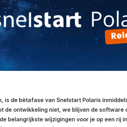
, is de bètafase van Snelstart Polaris inmiddel
 de ontwikkeling niet, we blijven de software
belangrijkste wijzigingen voor je op een rij in 