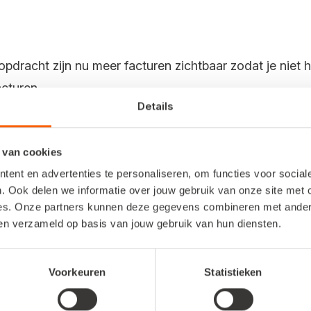
dracht zijn nu meer facturen zichtbaar zodat je niet ho
acturen.
Details
countant
 van cookies
ent en advertenties te personaliseren, om functies voor socia
aanmaken van incassobestanden niet als er een tussen
. Ook delen we informatie over jouw gebruik van onze site met 
es. Onze partners kunnen deze gegevens combineren met andere 
ben verzameld op basis van jouw gebruik van hun diensten.
de foutmelding als je probeert een betaalde factuur te v
 bij betaalde facturen. Probeer je dit toch via de API, 
Voorkeuren
Statistieken
g worden verwijderd.