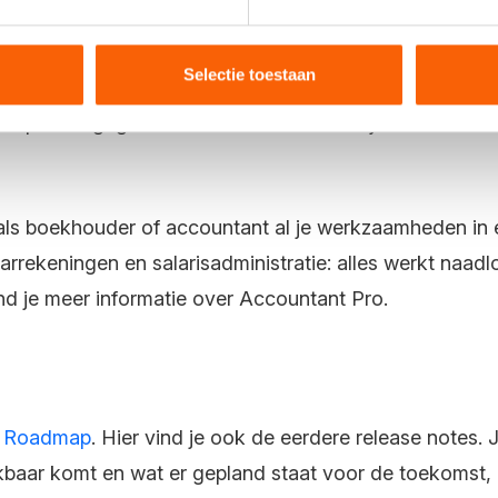
countant Pro
Selectie toestaan
en in de klantinstellingen nu verplicht gemaakt. Dit vo
 bepaalde gegevens ontbreken. Zo weet je zeker dat all
als boekhouder of accountant al je werkzaamheden in
aarrekeningen en salarisadministratie: alles werkt naad
nd je meer informatie over Accountant Pro.
e
Roadmap
. Hier vind je ook de eerdere release notes.
baar komt en wat er gepland staat voor de toekomst, 