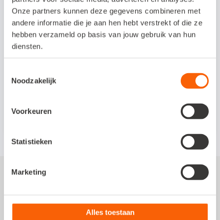
Onze partners kunnen deze gegevens combineren met
andere informatie die je aan hen hebt verstrekt of die ze
Op
download je via de
deze pagina
hebben verzameld op basis van jouw gebruik van hun
knop bovenaan de nieuwe versie
diensten.
12.195.152.0.
Toestemmingsselectie
Klik
voor release notes 12.195.36.0
hier
Noodzakelijk
van december 2025.
Voorkeuren
Statistieken
Marketing
Alles toestaan