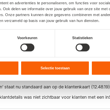
ent en advertenties te personaliseren, om functies voor socia
. Ook delen we informatie over jouw gebruik van onze site met 
es. Onze partners kunnen deze gegevens combineren met andere 
ben verzameld op basis van jouw gebruik van hun diensten.
ts bij één boeking weergegeven.
Voorkeuren
Statistieken
het weer mogelijk om te zoeken op klantnummer.
Selectie toestaan
nu ook de incassomachtiging beschikbaar.
 staat nu standaard aan op de klantenkaart (12.48.19)
antdetails was niet zichtbaar voor klanten met een inSt