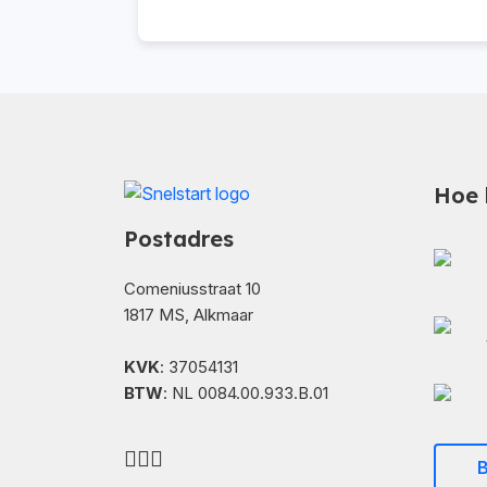
Hoe 
Postadres
Comeniusstraat 10
1817 MS, Alkmaar
KVK
: 37054131
BTW
: NL 0084.00.933.B.01
B