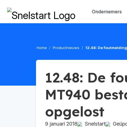
Ondernemers
Home
Productnieuws
12.48: De foutmelding
12.48: De fo
MT940 best
opgelost
9 januari 2018
Snelstart
Geüpda