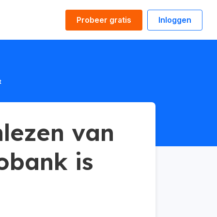
Probeer gratis
Inloggen
t
nlezen van
obank is