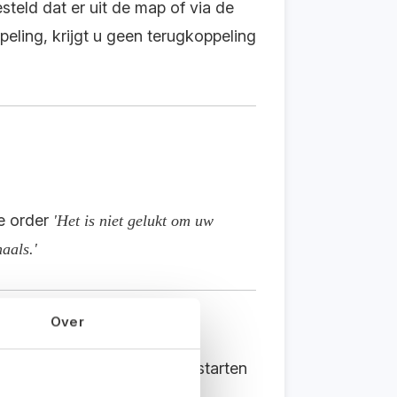
esteld dat er uit de map of via de
peling, krijgt u geen terugkoppeling
e order
'Het is niet gelukt om uw
aals.'
Over
 waardoor de eerste keer opstarten