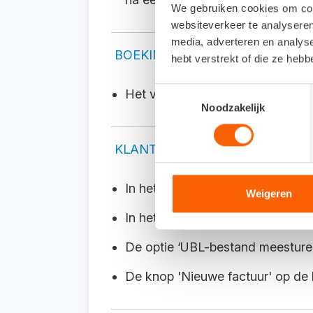
We gebruiken cookies om cont
websiteverkeer te analyseren
media, adverteren en analys
BOEKINGEN
hebt verstrekt of die ze heb
Toestemmingsselectie
Het vinkje 'bijlagen' werd slech
Noodzakelijk
KLANTEN
In het nieuwe klantenscherm is 
Weigeren
In het nieuwe klantenscherm is 
De optie ‘UBL-bestand meesturen’
De knop 'Nieuwe factuur' op de kl