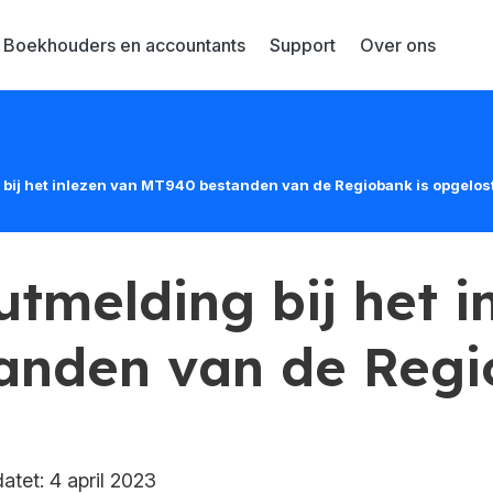
Boekhouders en accountants
Support
Over ons
 bij het inlezen van MT940 bestanden van de Regiobank is opgelos
utmelding bij het i
anden van de Regi
tet: 4 april 2023