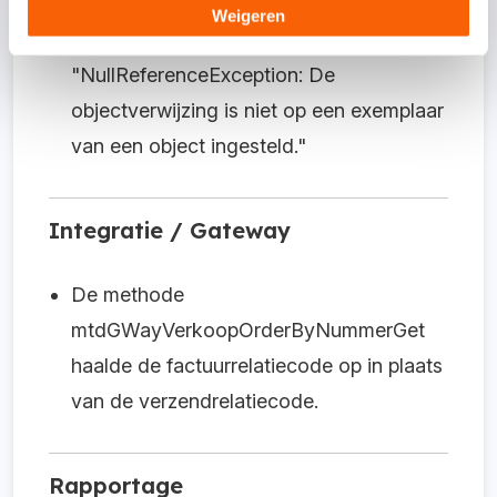
gaf zonder dat het tabblad inkoopfactuur
Weigeren
werd geopend een foutrapport:
"NullReferenceException: De
objectverwijzing is niet op een exemplaar
van een object ingesteld."
Integratie / Gateway
De methode
mtdGWayVerkoopOrderByNummerGet
haalde de factuurrelatiecode op in plaats
van de verzendrelatiecode.
Rapportage