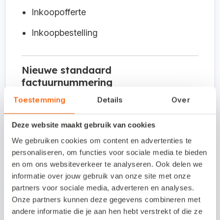
Inkoopofferte
Inkoopbestelling
Nieuwe standaard
factuurnummering
Toestemming
Details
Over
Bij het aanmaken van een nieuwe
Deze website maakt gebruik van cookies
administratie wordt de volgende
We gebruiken cookies om content en advertenties te
factuurnummering gebruikt:
personaliseren, om functies voor sociale media te bieden
en om ons websiteverkeer te analyseren. Ook delen we
Volgend factuurnummer = 10001
informatie over jouw gebruik van onze site met onze
partners voor sociale media, adverteren en analyses.
Volgend verkoopordernummer = 50001
Onze partners kunnen deze gegevens combineren met
Volgend contantbonnummer = 1001
andere informatie die je aan hen hebt verstrekt of die ze