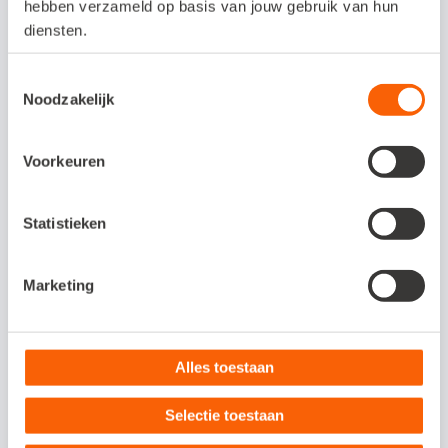
hebben verzameld op basis van jouw gebruik van hun
Volgend inkoopordernummer = 1001
diensten.
Toestemmingsselectie
Boekhouden
Noodzakelijk
Bij het koppelen van een backorder aan
Voorkeuren
een betaling in dagboek Bank / Kas gaf
dit een foutrapport "SqlException:
Statistieken
Conversion failed when converting the
nvarchar value '' to data type int."
Marketing
Inkopen
Alles toestaan
Selectie toestaan
Een inkoopfactuur wijzigen en boeken