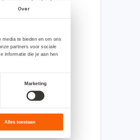
t is een onderdeel van
Over
le media te bieden en om ons
onze partners voor sociale
informatie die je aan hen
voor Mijn Snelstart.
Marketing
 wijzigen.
tikel.
Alles toestaan
ia Mijn Snelstart. Extra