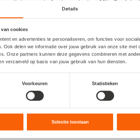
 wijzigen en je facturen inzien. Mijn Snelstar
Details
ving).
 van cookies
ent en advertenties te personaliseren, om functies voor socia
. Ook delen we informatie over jouw gebruik van onze site met 
es. Onze partners kunnen deze gegevens combineren met andere 
en log in. Je zit dan direct in Mijn Snelstart.
ben verzameld op basis van jouw gebruik van hun diensten.
2 of Web? Klik dan rechtsboven op het poppetje en kies 
Voorkeuren
Statistieken
staan. Per tegel kun je de gegevens inzien en eventueel
het wijzigen van je gegevens vind je in dit
kennispleinar
Selectie toestaan
iker van het Snelstart-account kan gegevens wijzigen v
 hier alleen inzien en niet wijzigen.