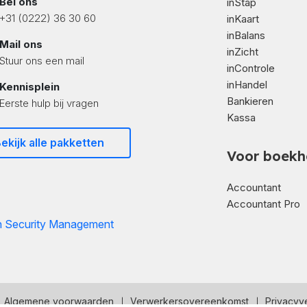
Bel ons
inStap
+31 (0222) 36 30 60
inKaart
inBalans
Mail ons
inZicht
Stuur ons een mail
inControle
inHandel
Kennisplein
Bankieren
Eerste hulp bij vragen
Kassa
ekijk alle pakketten
Voor boekh
Accountant
Accountant Pro
Algemene voorwaarden
Verwerkersovereenkomst
Privacyve