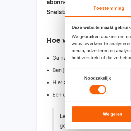
abonnement gegevens inzien en
Toestemming
Snelstart Web (de online omge
Deze website maakt gebruik
We gebruiken cookies om cont
Hoe wijzig je gegevens?
websiteverkeer te analyseren
media, adverteren en analys
Ga naar
web.snelstart.nl/account
hebt verstrekt of die ze heb
Ben je al ingelogd in Snelstart 1
Toestemmingsselectie
Noodzakelijk
Hier zie je verschillende tegels 
Een uitgebreid stappenplan voor 
Weigeren
Let op:
Alleen de hoofdgebru
gebruikers kunnen de gegevens