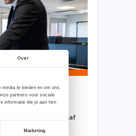
Over
le media te bieden en om ons
onze partners voor sociale
informatie die je aan hen
wege een (digitale)
ag 26 maart staan we vanaf
Marketing