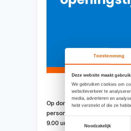
Toestemming
Deze website maakt gebruik
We gebruiken cookies om cont
websiteverkeer te analyseren
media, adverteren en analys
Op donderdag 25 maart sluit o
hebt verstrekt of die ze heb
personeelsbijeenkomst. Je kun
Toestemmingsselectie
9.00 uur weer voor je klaar.
Noodzakelijk