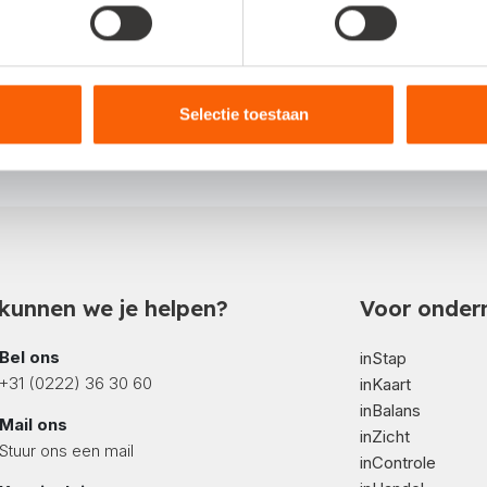
eel informatie vind je via
onze Klantenservicepagina
.
Selectie toestaan
kunnen we je helpen?
Voor onder
Bel ons
inStap
+31 (0222) 36 30 60
inKaart
inBalans
Mail ons
inZicht
Stuur ons een mail
inControle