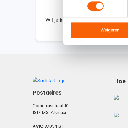
Wil je in de tussentijd iets weten? V
Weigeren
Hoe 
Postadres
Comeniusstraat 10
1817 MS, Alkmaar
KVK
: 37054131