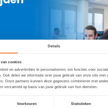
Details
 van cookies
ent en advertenties te personaliseren, om functies voor socia
. Ook delen we informatie over jouw gebruik van onze site met 
es. Onze partners kunnen deze gegevens combineren met andere 
nze klantenservice eerder dan gebruikelijk van
ben verzameld op basis van jouw gebruik van hun diensten.
t ons die dag tot 14:30 uur bereiken. Op vrijd
Voorkeuren
Statistieken