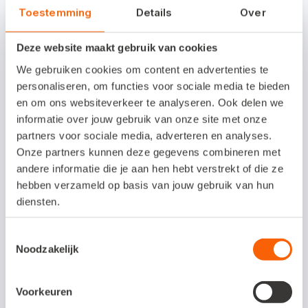
Toestemming
Details
Over
je bedrijf. Bij Snelstart waken we erover dat
de gegevens in je administratie veilig
Deze website maakt gebruik van cookies
opgeborgen zijn. Niet alleen omdat het
We gebruiken cookies om content en advertenties te
moet, maar omdat we dit belangrijk vinden.
personaliseren, om functies voor sociale media te bieden
en om ons websiteverkeer te analyseren. Ook delen we
Om je persoonlijke gegevens te
informatie over jouw gebruik van onze site met onze
beschermen, investeren we fors in onze
partners voor sociale media, adverteren en analyses.
(informatie)beveiligingsmaatregelen. Zo zijn
Onze partners kunnen deze gegevens combineren met
andere informatie die je aan hen hebt verstrekt of die ze
we ook
ISO 27001 gecertificeerd
.
hebben verzameld op basis van jouw gebruik van hun
diensten.
Multifactorauthenticatie
Toestemmingsselectie
Noodzakelijk
Je kunt zelf ook bijdragen aan een goede
bescherming van je data, bijvoorbeeld door
Voorkeuren
het gebruik van multifactorauthenticatie