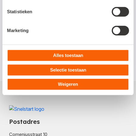
(MFA). Dit verkleint de kans dat
Statistieken
onbevoegden toegang krijgen tot je
accounts of gegevens. In dit artikel op het
Marketing
Kennisplein lees je wat MFA is, hoe het
werkt en
hoe je MFA instelt
.
Alles toestaan
Selectie toestaan
Weigeren
Postadres
Comeniusstraat 10