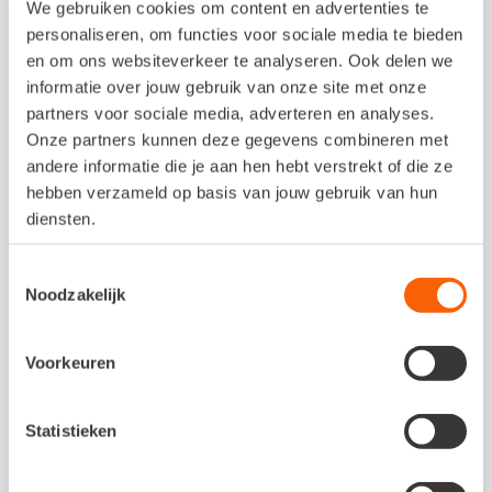
Uitleggen wat klanten zien in - en hoe ze
We gebruiken cookies om content en advertenties te
personaliseren, om functies voor sociale media te bieden
werken met - de Snelstart App
en om ons websiteverkeer te analyseren. Ook delen we
In Snelstart 12 de aangeleverde
informatie over jouw gebruik van onze site met onze
partners voor sociale media, adverteren en analyses.
administratie van jouw klanten verwerken
Onze partners kunnen deze gegevens combineren met
andere informatie die je aan hen hebt verstrekt of die ze
Meer informatie en trainingsdata vind je
hebben verzameld op basis van jouw gebruik van hun
diensten.
hier
.
Toestemmingsselectie
Training Online
Noodzakelijk
samenwerken: het vervolg
Voorkeuren
Zijn jij en je klanten al goed op weg met het
online samenwerken in Snelstart en ben je
Statistieken
toe aan meer verdieping? Wil je
bijvoorbeeld meer weten over de