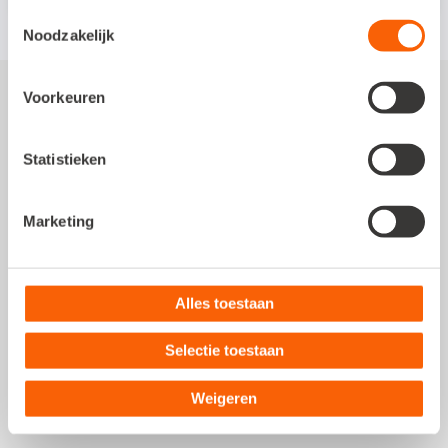
Toestemmingsselectie
Noodzakelijk
Voorkeuren
Statistieken
Postadres
Marketing
Comeniusstraat 10
1817 MS, Alkmaar
Alles toestaan
KVK
: 37054131
BTW
: NL 0084.00.933.B.01
Selectie toestaan
Weigeren